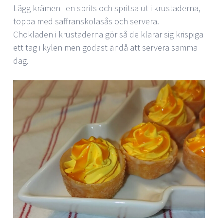
Lägg krämen i en sprits och spritsa ut i krustaderna,
toppa med saffranskolasås och servera.
Chokladen i krustaderna gör så de klarar sig krispiga
ett tag i kylen men godast ändå att servera samma
dag.