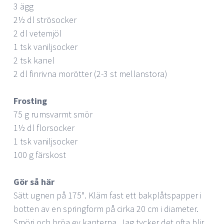
3 ägg
2½ dl strösocker
2 dl vetemjöl
1 tsk vaniljsocker
2 tsk kanel
2 dl finrivna morötter (2-3 st mellanstora)
Frosting
75 g rumsvarmt smör
1½ dl florsocker
1 tsk vaniljsocker
100 g färskost
Gör så här
Sätt ugnen på 175°. Kläm fast ett bakplåtspapper i
botten av en springform på cirka 20 cm i diameter.
Smörj och bröa ev kanterna. Jag tycker det ofta blir