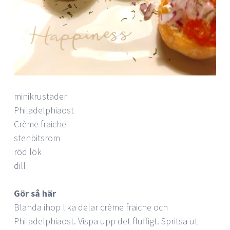
minikrustader
Philadelphiaost
Crème fraiche
stenbitsrom
röd lök
dill
Gör så här
Blanda ihop lika delar crème fraiche och
Philadelphiaost. Vispa upp det fluffigt. Spritsa ut