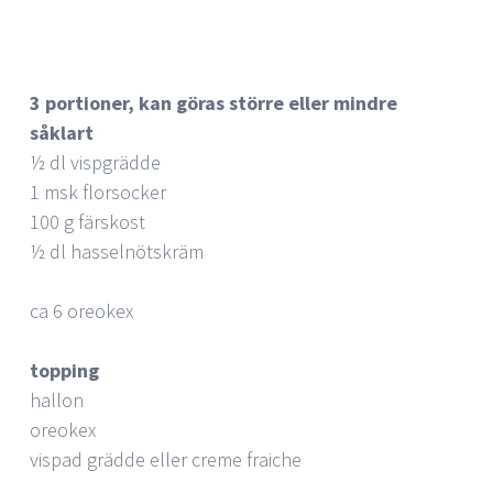
3 portioner, kan göras större eller mindre
såklart
½ dl vispgrädde
1 msk florsocker
100 g färskost
½ dl hasselnötskräm
ca 6 oreokex
topping
hallon
oreokex
vispad grädde eller creme fraiche