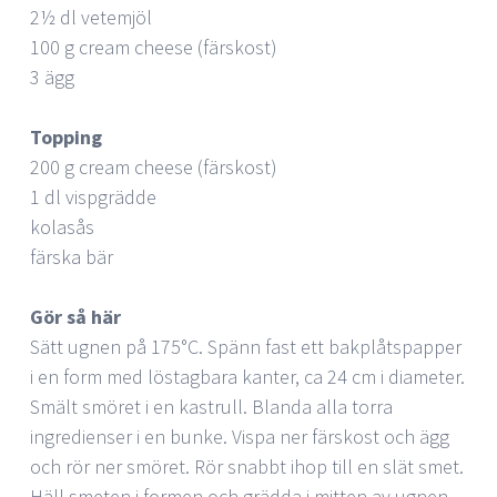
2½ dl vetemjöl
100 g cream cheese (färskost)
3 ägg
Topping
200 g cream cheese (färskost)
1 dl vispgrädde
kolasås
färska bär
Gör så här
Sätt ugnen på 175°C. Spänn fast ett bakplåtspapper
i en form med löstagbara kanter, ca 24 cm i diameter.
Smält smöret i en kastrull. Blanda alla torra
ingredienser i en bunke. Vispa ner färskost och ägg
och rör ner smöret. Rör snabbt ihop till en slät smet.
Häll smeten i formen och grädda i mitten av ugnen