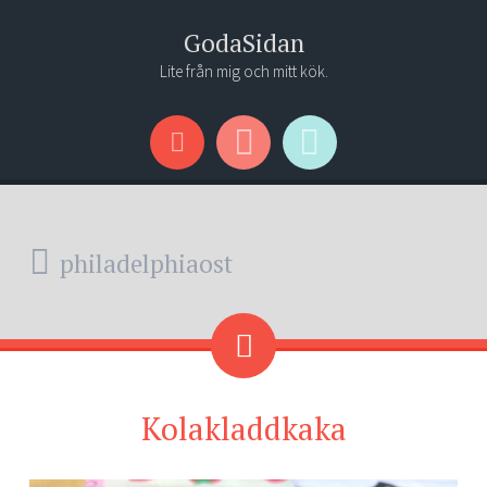
GodaSidan
Lite från mig och mitt kök.
Menu
Widgets
Search
philadelphiaost
Kolakladdkaka