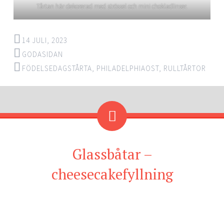
Tårtan här dekorerad med strössel och mini chokladlinser.
14 JULI, 2023
GODASIDAN
FÖDELSEDAGSTÅRTA
,
PHILADELPHIAOST
,
RULLTÅRTOR
Glassbåtar –
cheesecakefyllning