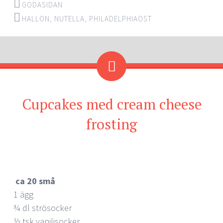
GODASIDAN
HALLON
,
NUTELLA
,
PHILADELPHIAOST
Cupcakes med cream cheese
frosting
ca 20 små
1 ägg
¾ dl strösocker
½ tsk vaniljsocker