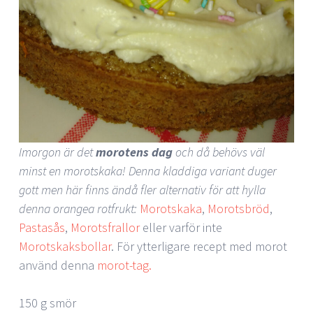
Imorgon är det
morotens dag
och då behövs väl
minst en morotskaka! Denna kladdiga variant duger
gott men här finns ändå fler alternativ för att hylla
denna orangea rotfrukt:
Morotskaka
,
Morotsbröd
,
Pastasås
,
Morotsfrallor
eller varför inte
Morotskaksbollar
. För ytterligare recept med morot
använd denna
morot-tag.
150 g smör