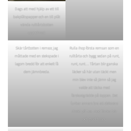
Dags att med hjälp av ett till
bakplåtspapper och en till plåt
vända rulltårtsbotten
uppochned.
Skär tårtbotten i remsor, jag
Rulla ihop första remsan som en
måttade med en stekspade i
rulltårta och bygg sedan på runt,
lagom bredd för att enkelt få
runt, runt… Tårtan blir ganska
dem jämnbreda.
läcker så här utan täckt men
min blev inte så jämn så jag
valde att täcka med
färskostgrädde på toppen. Det
funkar annars bra att dekorera
direkt på t.ex. med färska bär
och gräddrosor.