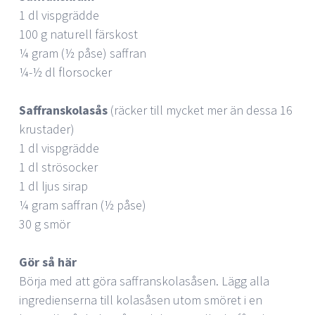
1 dl vispgrädde
100 g naturell färskost
¼ gram (½ påse) saffran
¼-½ dl florsocker
Saffranskolasås
(räcker till mycket mer än dessa 16
krustader)
1 dl vispgrädde
1 dl strösocker
1 dl ljus sirap
¼ gram saffran (½ påse)
30 g smör
Gör så här
Börja med att göra saffranskolasåsen. Lägg alla
ingredienserna till kolasåsen utom smöret i en