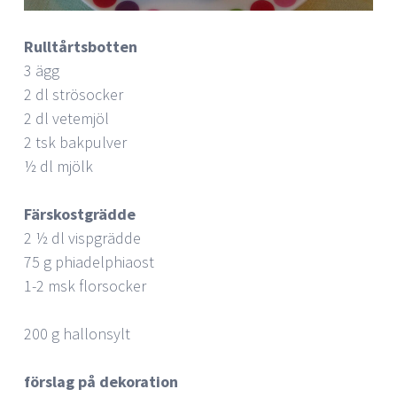
Rulltårtsbotten
3 ägg
2 dl strösocker
2 dl vetemjöl
2 tsk bakpulver
½ dl mjölk
Färskostgrädde
2 ½ dl vispgrädde
75 g phiadelphiaost
1-2 msk florsocker
200 g hallonsylt
förslag på dekoration