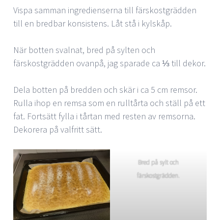
Vispa samman ingredienserna till färskostgrädden
till en bredbar konsistens. Låt stå i kylskåp.
När botten svalnat, bred på sylten och
färskostgrädden ovanpå, jag sparade ca ⅓ till dekor.
Dela botten på bredden och skär i ca 5 cm remsor.
Rulla ihop en remsa som en rulltårta och ställ på ett
fat. Fortsätt fylla i tårtan med resten av remsorna.
Dekorera på valfritt sätt.
Bred på sylt och
färskostgrädden.