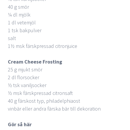
40 g smör
¼ dl mjölk
1 dl vetemjöl
1 tsk bakpulver
salt
1½ msk färskpressad citronjuice
Cream Cheese Frosting
25 g mjukt smör
2 dl florsocker
½ tsk vaniljsocker
½ msk färskpressad citronsaft
40 g färskost typ, philadelphiaost
vinbär eller andra färska bär till dekoration
Gör så här