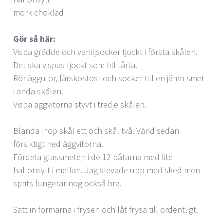
mörk choklad
Gör så här:
Vispa grädde och vaniljsocker tjockt i första skålen.
Det ska vispas tjockt som till tårta.
Rör äggulor, färskostost och socker till en jämn smet
i anda skålen.
Vispa äggvitorna styvt i tredje skålen.
Blanda ihop skål ett och skål två. Vänd sedan
försiktigt ned äggvitorna.
Fördela glassmeten i de 12 båtarna med lite
hallonsylt i mellan. Jag slevade upp med sked men
sprits fungerar nog också bra.
Sätt in formarna i frysen och låt frysa till ordentligt.