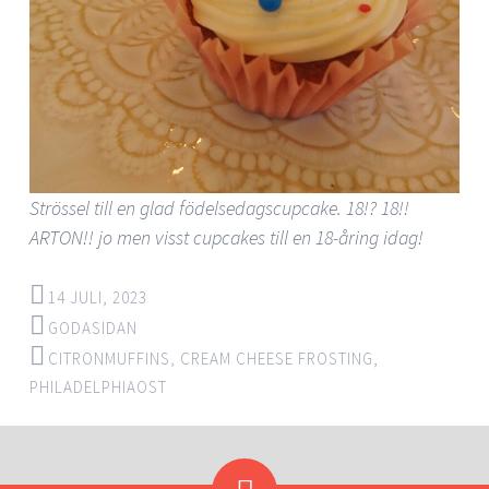
Strössel till en glad födelsedagscupcake. 18!? 18!!
ARTON!! jo men visst cupcakes till en 18-åring idag!
14 JULI, 2023
GODASIDAN
CITRONMUFFINS
,
CREAM CHEESE FROSTING
,
PHILADELPHIAOST