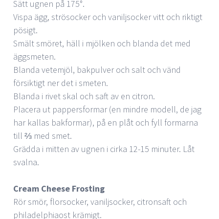
Sätt ugnen på 175°.
Vispa ägg, strösocker och vaniljsocker vitt och riktigt
pösigt.
Smält smöret, häll i mjölken och blanda det med
äggsmeten.
Blanda vetemjöl, bakpulver och salt och vänd
försiktigt ner det i smeten.
Blanda i rivet skal och saft av en citron.
Placera ut pappersformar (en mindre modell, de jag
har kallas bakformar), på en plåt och fyll formarna
till ⅔ med smet.
Grädda i mitten av ugnen i cirka 12-15 minuter. Låt
svalna.
Cream Cheese Frosting
Rör smör, florsocker, vaniljsocker, citronsaft och
philadelphiaost krämigt.