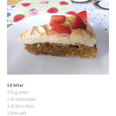
10 bitar
200 g smör
1 dl strösocker
3 dl brun farin
2 krm salt