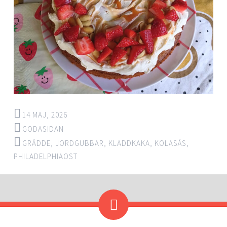
14 MAJ, 2026
GODASIDAN
GRÄDDE
,
JORDGUBBAR
,
KLADDKAKA
,
KOLASÅS
,
PHILADELPHIAOST