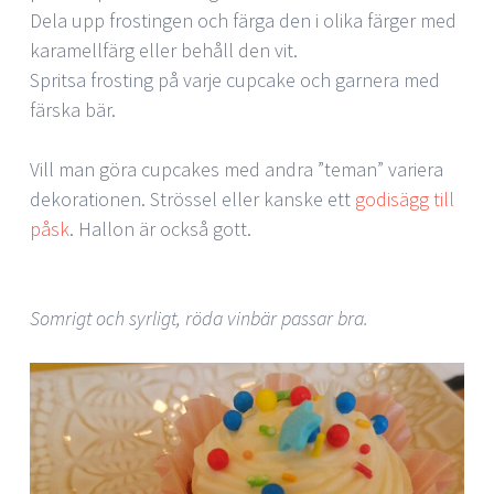
Dela upp frostingen och färga den i olika färger med
karamellfärg eller behåll den vit.
Spritsa frosting på varje cupcake och garnera med
färska bär.
Vill man göra cupcakes med andra ”teman” variera
dekorationen. Strössel eller kanske ett
godisägg till
påsk
. Hallon är också gott.
Somrigt och syrligt, röda vinbär passar bra.