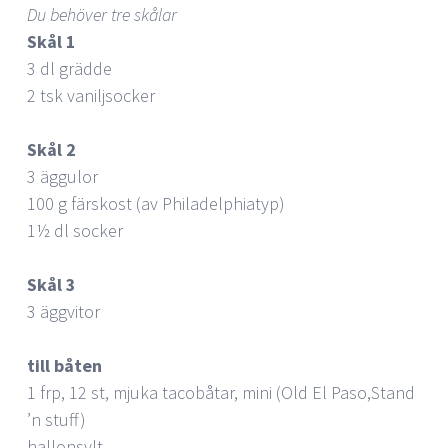
Du behöver tre skålar
Skål 1
3 dl grädde
2 tsk vaniljsocker
Skål 2
3 äggulor
100 g färskost (av Philadelphiatyp)
1½ dl socker
Skål 3
3 äggvitor
till båten
1 frp, 12 st, mjuka tacobåtar, mini (Old El Paso,Stand
’n stuff)
hallonsylt