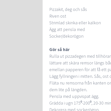
Pizzakit, deg och sås
Riven ost
Strimlad skinka eller kalkon
Ägg att pensla med
Socker/dekorögon
Gör så här
Rulla ut pizzadegen med tillhöra
lättare att skära remsor längs båd
emellan papperen för att få ett p
Lägg fyllningen i mitten. Sås, ost
Fläta nu remsorna från kanten oml
dem lite på längden.
Pensla med uppvispat ägg.
Grädda i ugn 175⁰-200⁰, 20-30 min
Dekorera med sockerögon.