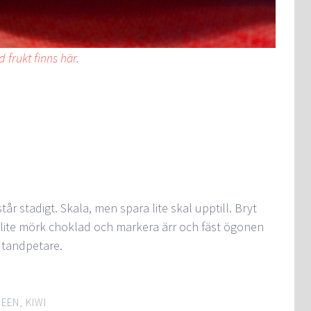
d frukt finns här
.
tår stadigt. Skala, men spara lite skal upptill. Bryt
t lite mörk choklad och markera ärr och fäst ögonen
 tandpetare.
EEN
,
KIWI