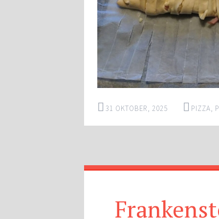
31 OKTOBER, 2025
PIZZA
,
P
Frankenst