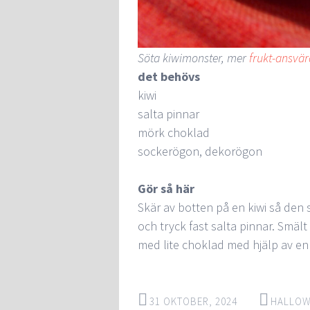
Söta kiwimonster, mer
frukt-ansvär
det behövs
kiwi
salta pinnar
mörk choklad
sockerögon, dekorögon
Gör så här
Skär av botten på en kiwi så den s
och tryck fast salta pinnar. Smäl
med lite choklad med hjälp av en
31 OKTOBER, 2024
HALLOW