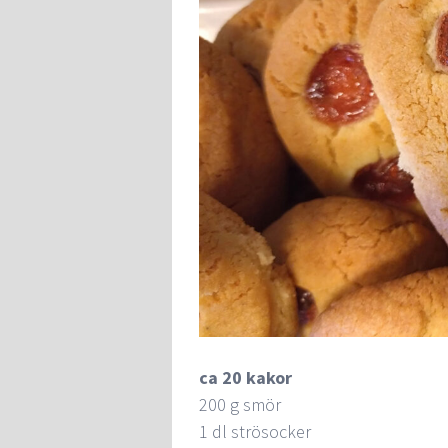
ca 20 kakor
200 g smör
1 dl strösocker