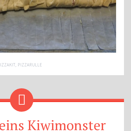
IZZAKIT
,
PIZZARULLE
eins Kiwimonster