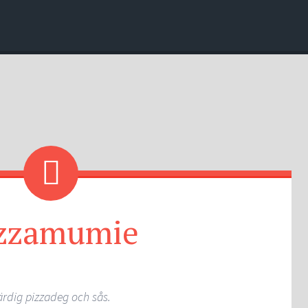
zzamumie
ärdig pizzadeg och sås.