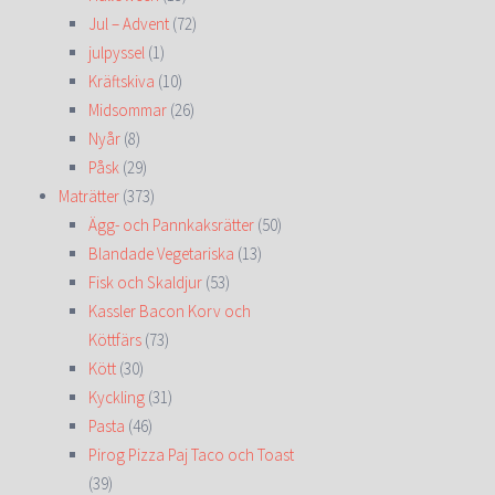
Jul – Advent
(72)
julpyssel
(1)
Kräftskiva
(10)
Midsommar
(26)
Nyår
(8)
Påsk
(29)
Maträtter
(373)
Ägg- och Pannkaksrätter
(50)
Blandade Vegetariska
(13)
Fisk och Skaldjur
(53)
Kassler Bacon Korv och
Köttfärs
(73)
Kött
(30)
Kyckling
(31)
Pasta
(46)
Pirog Pizza Paj Taco och Toast
(39)