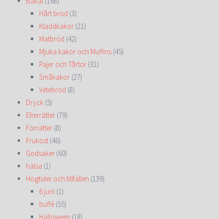
Bakat
(168)
Hårt bröd
(3)
Kladdkakor
(21)
Matbröd
(42)
Mjuka kakor och Muffins
(45)
Pajer och Tårtor
(31)
Småkakor
(27)
Vetebröd
(8)
Dryck
(5)
Efterrätter
(79)
Förrätter
(8)
Frukost
(46)
Godsaker
(60)
hälsa
(1)
Högtider och tillfällen
(139)
6 juni
(1)
buffé
(55)
Halloween
(18)