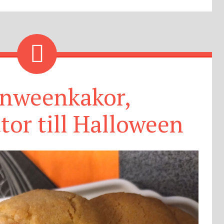
onweenkakor,
tor till Halloween