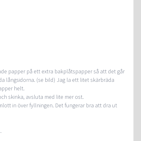
nde papper på ett extra bakplåtspapper så att det går
a långsidorna. (se bild) Jag la ett litet skärbräda
apper helt.
 och skinka, avsluta med lite mer ost.
ott in över fyllningen. Det fungerar bra att dra ut
.