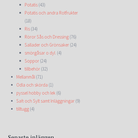
Potatis
(43)
Potatis och andra Rotfrukter
(18)
Ris
(34)
Röror Sås och Dressing
(76)
Sallader och Grönsaker
(24)
smörgåsar o dyl.
(4)
Soppor
(24)
tillbehör
(32)
Mellanmål
(71)
Odla och skörda
(1)
pyssel hobby och lek
(6)
Saft och Sylt samt Inläggningar
(9)
tilltugg
(4)
Senaste inläggen