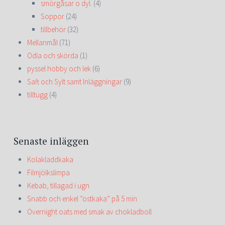
smörgåsar o dyl.
(4)
Soppor
(24)
tillbehör
(32)
Mellanmål
(71)
Odla och skörda
(1)
pyssel hobby och lek
(6)
Saft och Sylt samt Inläggningar
(9)
tilltugg
(4)
Senaste inläggen
Kolakladdkaka
Filmjölkslimpa
Kebab, tillagad i ugn
Snabb och enkel ”ostkaka” på 5 min
Overnight oats med smak av chokladboll