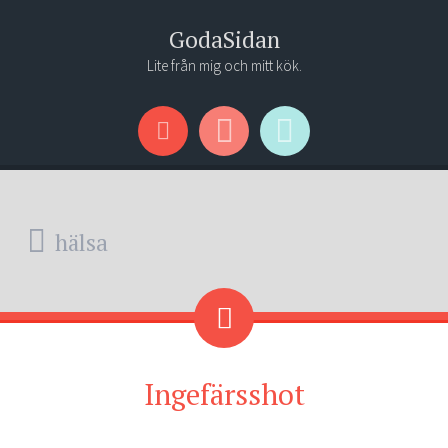
GodaSidan
Lite från mig och mitt kök.
Menu
Widgets
Search
hälsa
Ingefärsshot