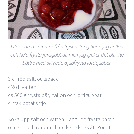
Lite sparad sommar från frysen. Idag hade jag hallon
och hela frysta jordgubbar, men jag tycker det blir lite
bättre med skivade djupfrysta jordgubbar.
3 dl röd saft, outspädd
4½ dl vatten
ca 500 g frysta bär, hallon och jordgubbar
4 msk potatismjöl
Koka upp saft och vatten. Lägg i de frysta bären
otinade och rör om till de kan skiljas åt. Rör ut