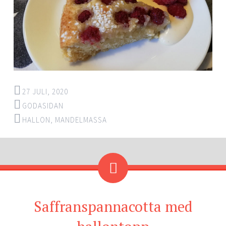
27 JULI, 2020
GODASIDAN
HALLON
,
MANDELMASSA
Saffranspannacotta med