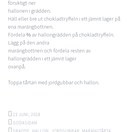
försiktigt ner
hallonen i grädden.
Häll eller bre ut chokladtryffeln i ett jämnt lager på
ena marängbottnen.
Fördela ⅔ av hallongrädden på chokladtryffeln.
Lägg på den andra
marängbottnen och fördela resten av
hallongrädden i ett jämnt lager
ovanpå.
Toppa tårtan med jordgubbar och hallon.
23 JUNI, 2018
GODASIDAN
GRÄDDE
,
HALLON
,
JORDGUBBAR
,
MARÄNGTÅRTA
,