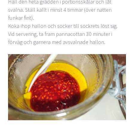
Häll den heta grädden i portionsskålar och låt
svalna. Ställ kallt i minst 4 timmar (över natten
funkar fint).
Koka ihop hallon och socker till sockrets löst sig.
Vid servering, ta fram pannacottan 30 minuter i
förväg och garnera med avsvalnade hallon.