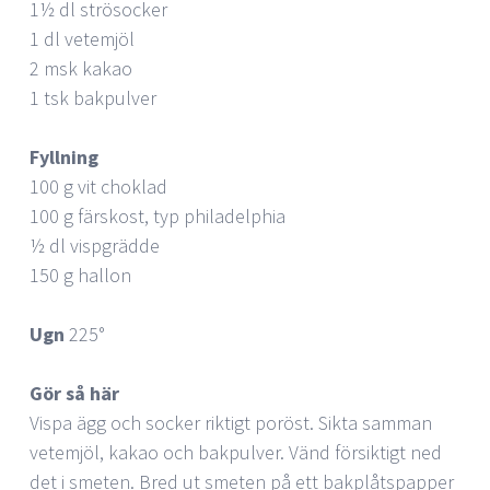
1½ dl strösocker
1 dl vetemjöl
2 msk kakao
1 tsk bakpulver
Fyllning
100 g vit choklad
100 g färskost, typ philadelphia
½ dl vispgrädde
150 g hallon
Ugn
225°
Gör så här
Vispa ägg och socker riktigt poröst. Sikta samman
vetemjöl, kakao och bakpulver. Vänd försiktigt ned
det i smeten. Bred ut smeten på ett bakplåtspapper