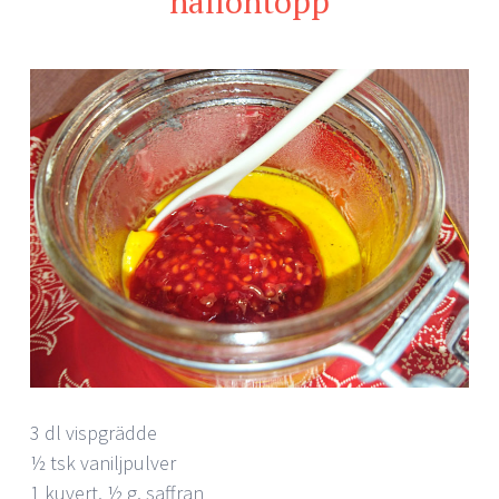
hallontopp
3 dl vispgrädde
½ tsk vaniljpulver
1 kuvert, ½ g, saffran