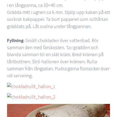
i en långpanna, ca 30×40 cm.
Grädda mitt i ugnen ca 6 min. Stjälp upp kakan på ett
sockrat bakpapper. Ta bort papperet som rulltårtan
gräddats på. Låt svalna under långpannan.
Fyllning
: Smält chokladen över vattenbad. Rör
samman den med färskosten. Ta i grädden och
blanda samman till en slät kräm. Bred krämen på
tårtbottnen. Strö hallonen över krämen. Rulla
samman från långsidan. Pudra gärna florsocker över
vid servering.