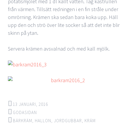
potatismjölet med 1 dl kallt vatten. Tag kastrullen
från värmen. Tillsätt redningen i en fin stråle under
omrörning. Krämen ska sedan bara koka upp. Häll
upp den och strö över lite socker så att det inte blir
skinn på ytan.
Servera krämen avsvalnad och med kall mjölk.
13 JANUARI, 2016
GODASIDAN
BÄRKRÄM
,
HALLON
,
JORDGUBBAR
,
KRÄM