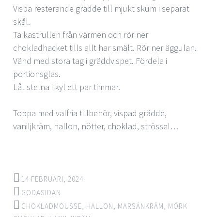
Vispa resterande grädde till mjukt skum i separat
skål.
Ta kastrullen från värmen och rör ner
chokladhacket tills allt har smält. Rör ner äggulan.
Vänd med stora tag i gräddvispet. Fördela i
portionsglas.
Låt stelna i kyl ett par timmar.
Toppa med valfria tillbehör, vispad grädde,
vaniljkräm, hallon, nötter, choklad, strössel…
14 FEBRUARI, 2024
GODASIDAN
CHOKLADMOUSSE
,
HALLON
,
MARSÁNKRÄM
,
MÖRK