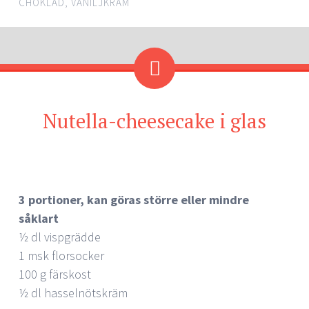
CHOKLAD
,
VANILJKRÄM
Nutella-cheesecake i glas
3 portioner, kan göras större eller mindre
såklart
½ dl vispgrädde
1 msk florsocker
100 g färskost
½ dl hasselnötskräm