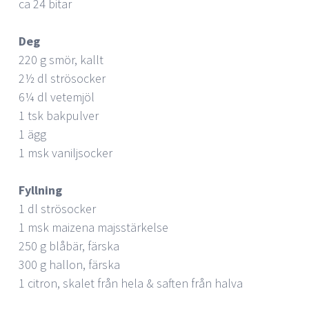
ca 24 bitar
Deg
220 g smör, kallt
2½ dl strösocker
6¼ dl vetemjöl
1 tsk bakpulver
1 ägg
1 msk vaniljsocker
Fyllning
1 dl strösocker
1 msk maizena majsstärkelse
250 g blåbär, färska
300 g hallon, färska
1 citron, skalet från hela & saften från halva