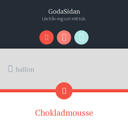
GodaSidan
Lite från mig och mitt kök.
Menu
Widgets
Search
hallon
Chokladmousse