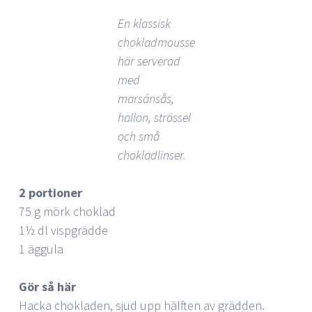
En klassisk
chokladmousse
här serverad
med
marsánsås,
hallon, strössel
och små
chokladlinser.
2 portioner
75 g mörk choklad
1½ dl vispgrädde
1 äggula
Gör så här
Hacka chokladen, sjud upp hälften av grädden.