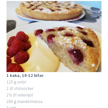
1 kaka, 10-12 bitar
125 g smör
2 dl strösocker
2½ dl vetemjöl
200 g mandelmassa
3 ägg