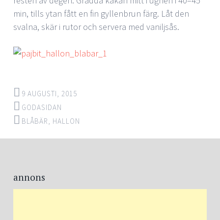
resten av degen. Grädda kakan mitt i ugnen i 40–45
min, tills ytan fått en fin gyllenbrun färg. Låt den
svalna, skär i rutor och servera med vaniljsås.
9 AUGUSTI, 2015
GODASIDAN
BLÅBÄR
,
HALLON
annons