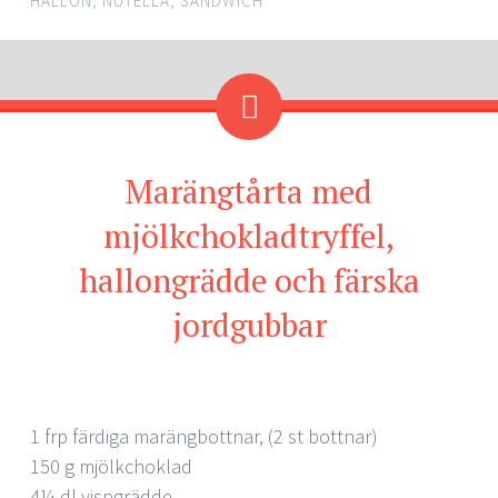
HALLON
,
NUTELLA
,
SANDWICH
Marängtårta med
mjölkchokladtryffel,
hallongrädde och färska
jordgubbar
1 frp färdiga marängbottnar, (2 st bottnar)
150 g mjölkchoklad
4¼ dl vispgrädde