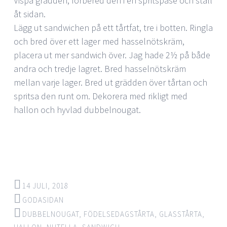
Vispa grädden, förbered den i en spritspåse och ställ
åt sidan.
Lägg ut sandwichen på ett tårtfat, tre i botten. Ringla
och bred över ett lager med hasselnötskräm,
placera ut mer sandwich över. Jag hade 2½ på både
andra och tredje lagret. Bred hasselnötskräm
mellan varje lager. Bred ut grädden över tårtan och
spritsa den runt om. Dekorera med rikligt med
hallon och hyvlad dubbelnougat.
14 JULI, 2018
GODASIDAN
DUBBELNOUGAT
,
FÖDELSEDAGSTÅRTA
,
GLASSTÅRTA
,