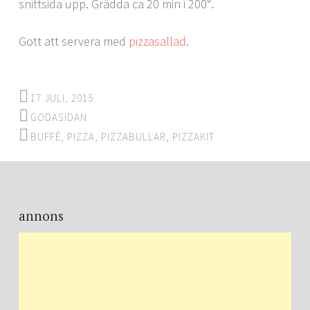
snittsida upp. Grädda ca 20 min i 200°.
Gott att servera med
pizzasallad
.
17 JULI, 2015
GODASIDAN
BUFFÉ
,
PIZZA
,
PIZZABULLAR
,
PIZZAKIT
annons