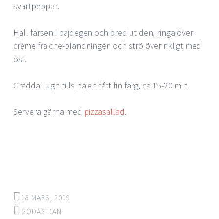
svartpeppar.
Häll färsen i pajdegen och bred ut den, ringa över
crème fraiche-blandningen och strö över rikligt med
ost.
Grädda i ugn tills pajen fått fin färg, ca 15-20 min.
Servera gärna med
pizzasallad
.
18 MARS, 2019
GODASIDAN