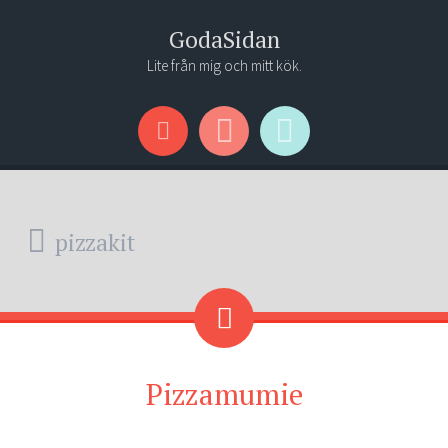
GodaSidan
Lite från mig och mitt kök.
Menu
Widgets
Search
pizzakit
Pizzamumie