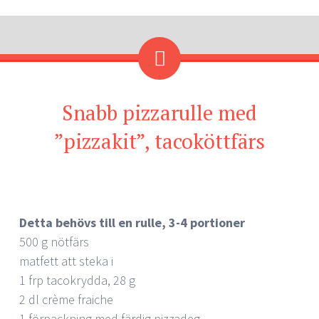
Snabb pizzarulle med
”pizzakit”, tacoköttfärs
Detta behövs till en rulle, 3-4 portioner
500 g nötfärs
matfett att steka i
1 frp tacokrydda, 28 g
2 dl crème fraiche
1 förpackning med färdig pizzadeg