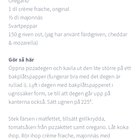
Oregano
1 dl crème fraiche, original
½ dl majonnäs
Svartpeppar
150 g riven ost, (jag har använt färdigriven, cheddar
& mozarella)
Gör så här
Öppna pizzadegen och kavla ut den lite större på ett
bakplåtspapper (fungerar bra med det degen är
rullad i). Lyft i degen med bakplåtspapperet i
ugnssäker form, se till att degen går upp på
kanterna också. Sätt ugnen på 225°.
Stek färsen i matfettet, tillsätt grillkrydda,
tomatsåsen från pizzakittet samt oregano. Låt koka
ihop. Rör ihop crème fraiche, majonnäs med