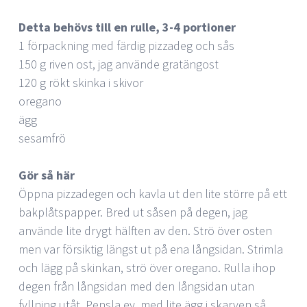
Detta behövs till en rulle, 3-4 portioner
1 förpackning med färdig pizzadeg och sås
150 g riven ost, jag använde gratängost
120 g rökt skinka i skivor
oregano
ägg
sesamfrö
Gör så här
Öppna pizzadegen och kavla ut den lite större på ett
bakplåtspapper. Bred ut såsen på degen, jag
använde lite drygt hälften av den. Strö över osten
men var försiktig längst ut på ena långsidan. Strimla
och lägg på skinkan, strö över oregano. Rulla ihop
degen från långsidan med den långsidan utan
fyllning utåt. Pensla ev. med lite ägg i skarven så