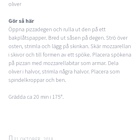
oliver
Gör så här
Öppna pizzadegen och rulla ut den på ett
bakplåtspapper. Bred ut såsen på degen. Strö över
osten, strimla och lägg på skinkan. Skär mozzarellan
i skivor och till formen av ett spöke. Placera spökena
på pizzan med mozzarellabitar som armar. Dela
oliver i halvor, strimla några halvor. Placera som
spindelkroppar och ben.
Grädda ca 20 min i 175°.
31 OKTOBER, 2018