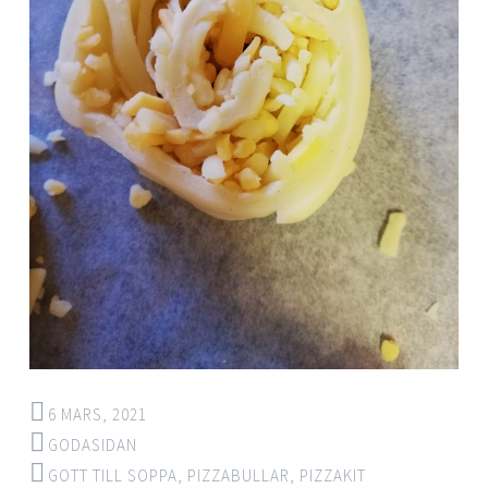
6 MARS, 2021
GODASIDAN
GOTT TILL SOPPA
,
PIZZABULLAR
,
PIZZAKIT