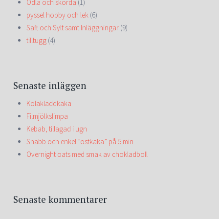
Odla och skörda
(1)
pyssel hobby och lek
(6)
Saft och Sylt samt Inläggningar
(9)
tilltugg
(4)
Senaste inläggen
Kolakladdkaka
Filmjölkslimpa
Kebab, tillagad i ugn
Snabb och enkel ”ostkaka” på 5 min
Overnight oats med smak av chokladboll
Senaste kommentarer