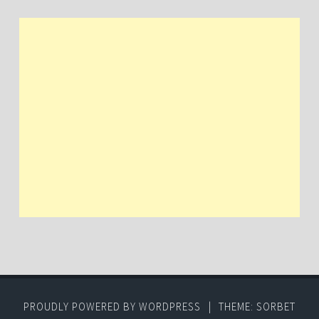
PROUDLY POWERED BY WORDPRESS
|
THEME: SORBET