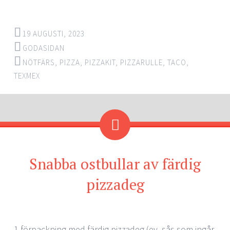
19 AUGUSTI, 2023
GODASIDAN
NÖTFÄRS
,
PIZZA
,
PIZZAKIT
,
PIZZARULLE
,
TACO
,
TEXMEX
Snabba ostbullar av färdig
pizzadeg
1 förpackning med färdig pizzadeg (ev. sås som ingår