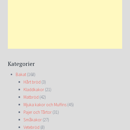
Kategorier
Bakat
(168)
Hårt bröd
(3)
Kladdkakor
(21)
Matbröd
(42)
Mjuka kakor och Muffins
(45)
Pajer och Tårtor
(31)
Småkakor
(27)
Vetebröd
(8)