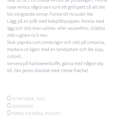
varje remsa några varv runt ett grillspett så att det
blir slingrande ormar. Forma till huvudet lite.
Lägg på en plåt med bakplåtspapper. Pensla med
ägg och strö över vallmo- eller sesamfrön. Grädda
mitt i ugnen ca 5 min.
Skär paprika som ormtungor och sätt på ormarna,
markera ut ögon med en tandpetare och lite soja,
collorit.
Servera på halloweenbuffé, gärna med någon dip
till. (tex pesto blandat med crème fraiche)
30 OKTOBER, 2023
GODASIDAN
FÄRDIG PIZZADEG
,
PIZZAKIT