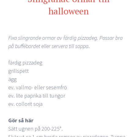
halloween
Fixa slingrande ormar av färdig pizzadeg. Passar bra
på buffébordet eller servera till soppa
.
färdig pizzadeg
grillspett
ägg
ev. vallmo- eller sesemfrö
ev. lite paprika till tungor
ev. collorit soja
Gör så här
Sätt ugnen på 200-225°.
Skär ut ca 1 cm breda remsor av pizzadegen. Tvinna