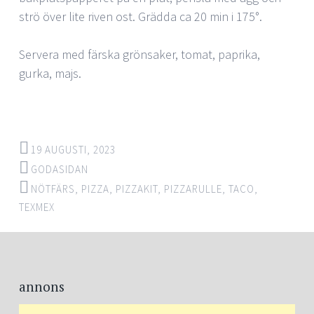
strö över lite riven ost. Grädda ca 20 min i 175°.
Servera med färska grönsaker, tomat, paprika,
gurka, majs.
19 AUGUSTI, 2023
GODASIDAN
NÖTFÄRS
,
PIZZA
,
PIZZAKIT
,
PIZZARULLE
,
TACO
,
TEXMEX
Post
←
→
navigation
annons