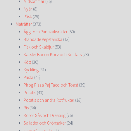
Midsommar
(26)
Nyår
(8)
Påsk
(29)
Maträtter
(373)
Ägg- och Pannkaksrätter
(50)
Blandade Vegetariska
(13)
Fisk och Skaldjur
(53)
Kassler Bacon Korv och Köttfärs
(73)
Kött
(30)
Kyckling
(31)
Pasta
(46)
Pirog Pizza Paj Taco och Toast
(39)
Potatis
(43)
Potatis och andra Rotfrukter
(18)
Ris
(34)
Röror Sås och Dressing
(76)
Sallader och Grönsaker
(24)
smörgåsar o dyl.
(4)