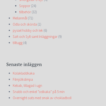
Soppor
(24)
tillbehör
(32)
Mellanmål
(71)
Odla och skörda
(1)
pyssel hobby och lek
(6)
Saft och Sylt samt Inläggningar
(9)
tilltugg
(4)
Senaste inläggen
Kolakladdkaka
Filmjölkslimpa
Kebab, tillagad i ugn
Snabb och enkel ”ostkaka” på 5 min
Overnight oats med smak av chokladboll