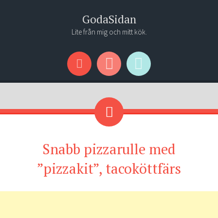
GodaSidan
Lite från mig och mitt kök.
Menu
Widgets
Search
Snabb pizzarulle med
”pizzakit”, tacoköttfärs