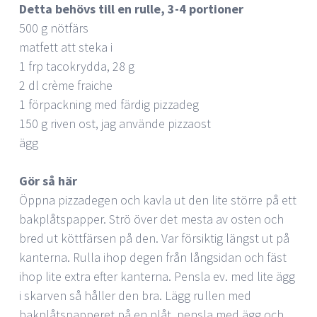
Detta behövs till en rulle, 3-4 portioner
500 g nötfärs
matfett att steka i
1 frp tacokrydda, 28 g
2 dl crème fraiche
1 förpackning med färdig pizzadeg
150 g riven ost, jag använde pizzaost
ägg
Gör så här
Öppna pizzadegen och kavla ut den lite större på ett
bakplåtspapper. Strö över det mesta av osten och
bred ut köttfärsen på den. Var försiktig längst ut på
kanterna. Rulla ihop degen från långsidan och fäst
ihop lite extra efter kanterna. Pensla ev. med lite ägg
i skarven så håller den bra. Lägg rullen med
bakplåtspapperet på en plåt, pensla med ägg och