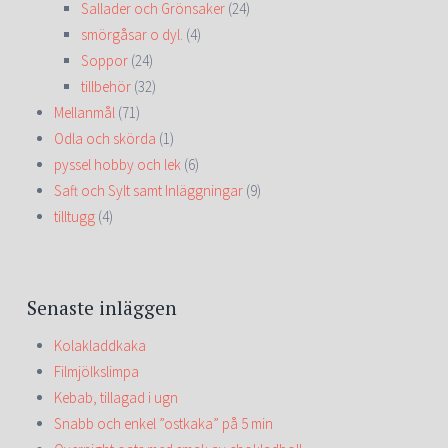
Sallader och Grönsaker
(24)
smörgåsar o dyl.
(4)
Soppor
(24)
tillbehör
(32)
Mellanmål
(71)
Odla och skörda
(1)
pyssel hobby och lek
(6)
Saft och Sylt samt Inläggningar
(9)
tilltugg
(4)
Senaste inläggen
Kolakladdkaka
Filmjölkslimpa
Kebab, tillagad i ugn
Snabb och enkel ”ostkaka” på 5 min