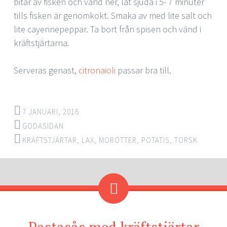
bitar av fisken och vänd ner, låt sjuda i 5- 7 minuter
tills fisken är genomkokt. Smaka av med lite salt och
lite cayennepeppar. Ta bort från spisen och vänd i
kräftstjärtarna.
Serveras genast,
citronaioli
passar bra till.
7 JANUARI, 2016
GODASIDAN
KRÄFTSTJÄRTAR
,
LAX
,
MORÖTTER
,
POTATIS
,
TORSK