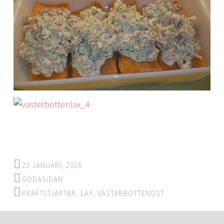
22 JANUARI, 2016
GODASIDAN
KRÄFTSTJÄRTAR
,
LAX
,
VÄSTERBOTTENOST