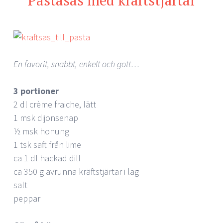
Pastasås med kräftstjärtar
En favorit, snabbt, enkelt och gott…
3 portioner
2 dl crème fraiche, lätt
1 msk dijonsenap
½ msk honung
1 tsk saft från lime
ca 1 dl hackad dill
ca 350 g avrunna kräftstjärtar i lag
salt
peppar