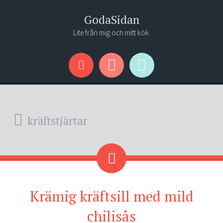
GodaSidan
Lite från mig och mitt kök.
Menu
Widgets
Search
kräftstjärtar
Krämig kräftsill med mild
chilisås