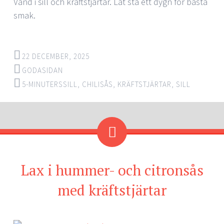
Vänd i sill och kräftstjärtar. Låt stå ett dygn för bästa
smak.
22 DECEMBER, 2025
GODASIDAN
5-MINUTERSSILL
,
CHILISÅS
,
KRÄFTSTJÄRTAR
,
SILL
Lax i hummer- och citronsås
med kräftstjärtar