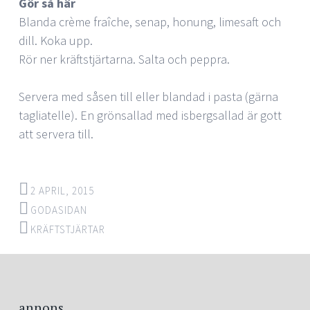
Gör så här
Blanda crème fraîche, senap, honung, limesaft och
dill. Koka upp.
Rör ner kräftstjärtarna. Salta och peppra.
Servera med såsen till eller blandad i pasta (gärna
tagliatelle). En grönsallad med isbergsallad är gott
att servera till.
2 APRIL, 2015
GODASIDAN
KRÄFTSTJÄRTAR
annons