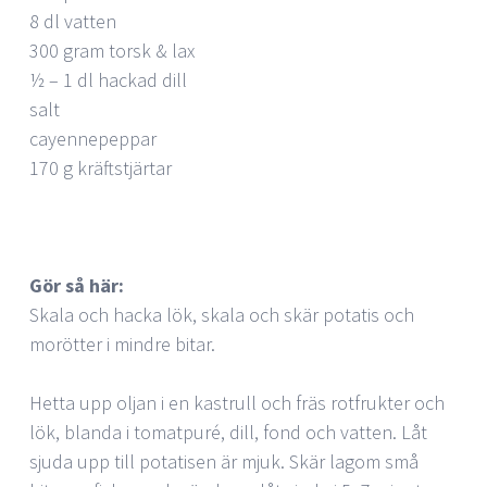
8 dl vatten
300 gram torsk & lax
½ – 1 dl hackad dill
salt
cayennepeppar
170 g kräftstjärtar
Gör så här:
Skala och hacka lök, skala och skär potatis och
morötter i mindre bitar.
Hetta upp oljan i en kastrull och fräs rotfrukter och
lök, blanda i tomatpuré, dill, fond och vatten. Låt
sjuda upp till potatisen är mjuk. Skär lagom små