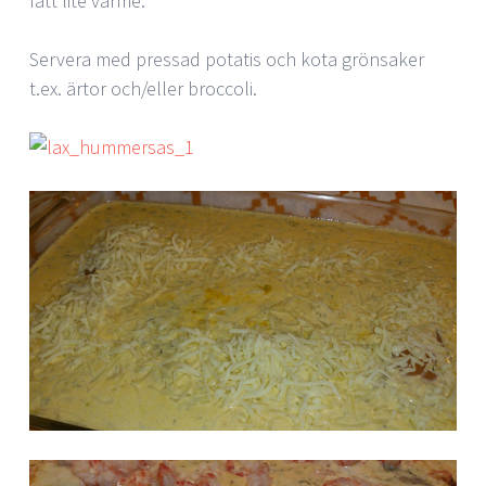
fått lite värme.
Servera med pressad potatis och kota grönsaker
t.ex. ärtor och/eller broccoli.