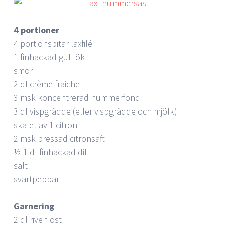
4 portioner
4 portionsbitar laxfilé
1 finhackad gul lök
smör
2 dl crème fraiche
3 msk koncentrerad hummerfond
3 dl vispgrädde (eller vispgrädde och mjölk)
skalet av 1 citron
2 msk pressad citronsaft
½-1 dl finhackad dill
salt
svartpeppar
Garnering
2 dl riven ost