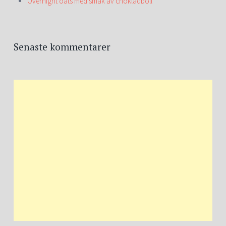
Overnight oats med smak av chokladboll
Senaste kommentarer