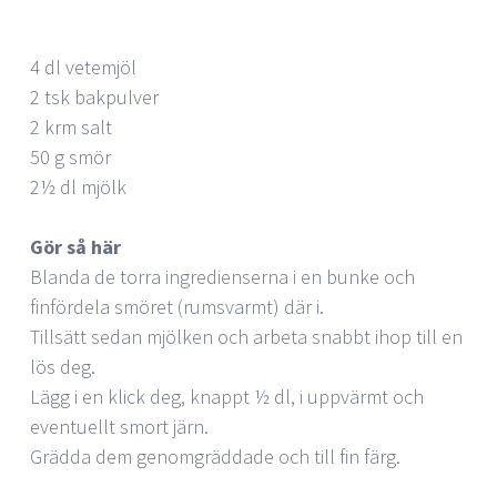
4 dl vetemjöl
2 tsk bakpulver
2 krm salt
50 g smör
2½ dl mjölk
Gör så här
Blanda de torra ingredienserna i en bunke och
finfördela smöret (rumsvarmt) där i.
Tillsätt sedan mjölken och arbeta snabbt ihop till en
lös deg.
Lägg i en klick deg, knappt ½ dl, i uppvärmt och
eventuellt smort järn.
Grädda dem genomgräddade och till fin färg.