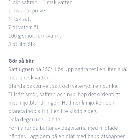
1 pkt saffran + 1 msk vatten
1 msk bakpulver
¾ tsk salt
7 dl vetemjöl
100 g smör, rumsvarmt
3 dl filmjölk
Gör så här
Sätt ugnen på 250°. Lös upp saffranet i en liten skål
med 1 msk vatten.
Blanda bakpulver, salt och vetemjöl i en bunke.
Tillsätt smör, saffran och nyp ihop det ordentligt
med mjölblandningen. Häll ner filmjölken och
blanda ihop allt till en lite kladdig deg.
Dela degen i ca 10 bitar.
Forma runda bullar av degbitarna med mjölade
händer. Lägg dem på en plåt med bakplåtspapper