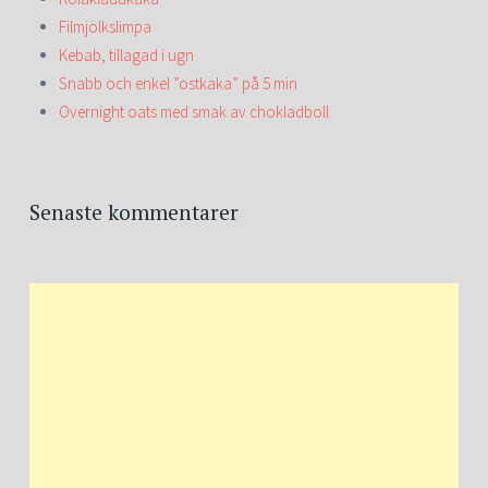
Filmjölkslimpa
Kebab, tillagad i ugn
Snabb och enkel ”ostkaka” på 5 min
Overnight oats med smak av chokladboll
Senaste kommentarer