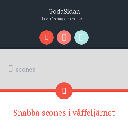
GodaSidan
Lite från mig och mitt kök.
Menu
Widgets
Search
scones
Snabba scones i våffeljärnet