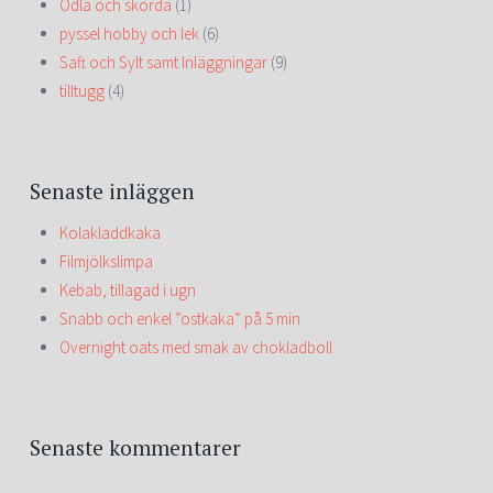
Odla och skörda
(1)
pyssel hobby och lek
(6)
Saft och Sylt samt Inläggningar
(9)
tilltugg
(4)
Senaste inläggen
Kolakladdkaka
Filmjölkslimpa
Kebab, tillagad i ugn
Snabb och enkel ”ostkaka” på 5 min
Overnight oats med smak av chokladboll
Senaste kommentarer