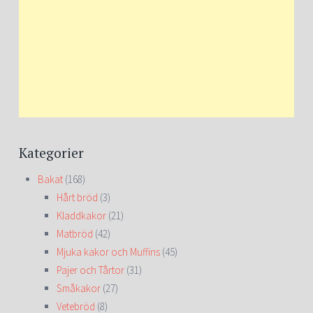
Kategorier
Bakat
(168)
Hårt bröd
(3)
Kladdkakor
(21)
Matbröd
(42)
Mjuka kakor och Muffins
(45)
Pajer och Tårtor
(31)
Småkakor
(27)
Vetebröd
(8)