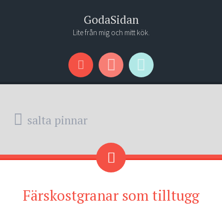
GodaSidan
Lite från mig och mitt kök.
Menu
Widgets
Search
salta pinnar
Färskostgranar som tilltugg