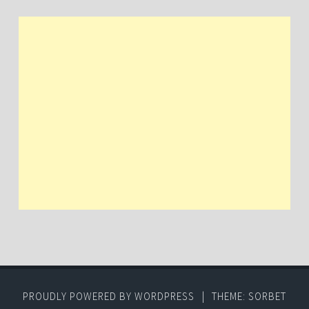
PROUDLY POWERED BY WORDPRESS
|
THEME: SORBET