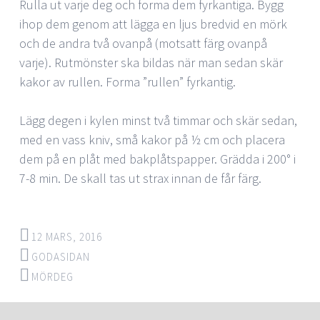
Rulla ut varje deg och forma dem fyrkantiga. Bygg
ihop dem genom att lägga en ljus bredvid en mörk
och de andra två ovanpå (motsatt färg ovanpå
varje). Rutmönster ska bildas när man sedan skär
kakor av rullen. Forma ”rullen” fyrkantig.
Lägg degen i kylen minst två timmar och skär sedan,
med en vass kniv, små kakor på ½ cm och placera
dem på en plåt med bakplåtspapper. Grädda i 200° i
7-8 min. De skall tas ut strax innan de får färg.
12 MARS, 2016
GODASIDAN
MÖRDEG