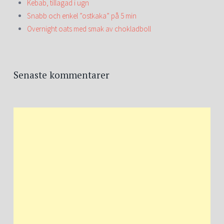
Kebab, tillagad i ugn
Snabb och enkel ”ostkaka” på 5 min
Overnight oats med smak av chokladboll
Senaste kommentarer