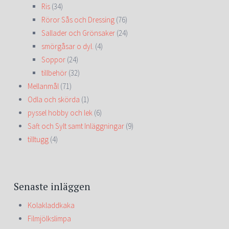
Ris
(34)
Röror Sås och Dressing
(76)
Sallader och Grönsaker
(24)
smörgåsar o dyl.
(4)
Soppor
(24)
tillbehör
(32)
Mellanmål
(71)
Odla och skörda
(1)
pyssel hobby och lek
(6)
Saft och Sylt samt Inläggningar
(9)
tilltugg
(4)
Senaste inläggen
Kolakladdkaka
Filmjölkslimpa