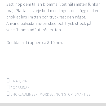
Sätt ihop dem till en blomma (litet hål i mitten funkar
bra). Platta till varje boll med fingret och lägg ned en
chokladlins i mitten och tryck fast den något.
Använd baksidan av en sked och tryck streck på
varje ”blomblad” ut från mitten.
Grädda mitt i ugnen ca 8-10 min.
1 MAJ, 2025
GODASIDAN
CHOKLADLINSER
,
MÖRDEG
,
NON STOP
,
SMARTIES