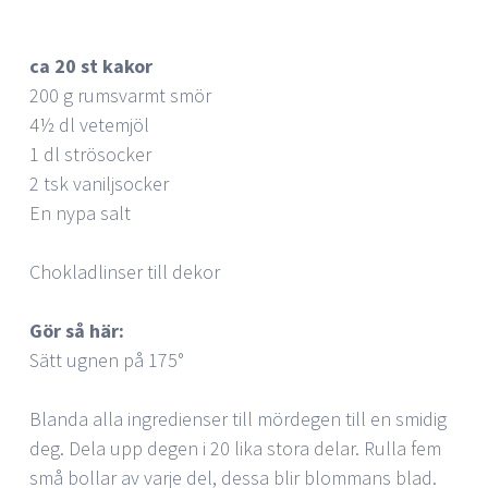
ca 20 st kakor
200 g rumsvarmt smör
4½ dl vetemjöl
1 dl strösocker
2 tsk vaniljsocker
En nypa salt
Chokladlinser till dekor
Gör så här:
Sätt ugnen på 175°
Blanda alla ingredienser till mördegen till en smidig
deg. Dela upp degen i 20 lika stora delar. Rulla fem
små bollar av varje del, dessa blir blommans blad.