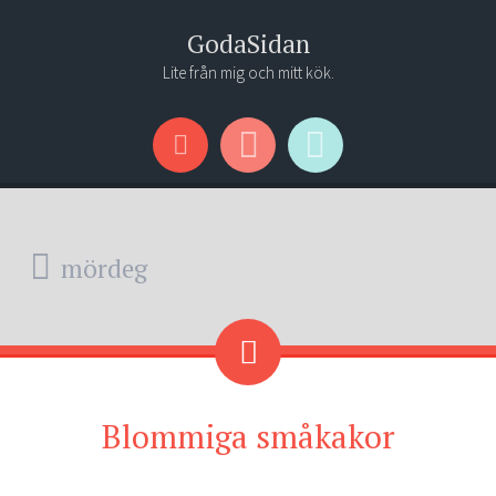
GodaSidan
Lite från mig och mitt kök.
Menu
Widgets
Search
mördeg
Blommiga småkakor