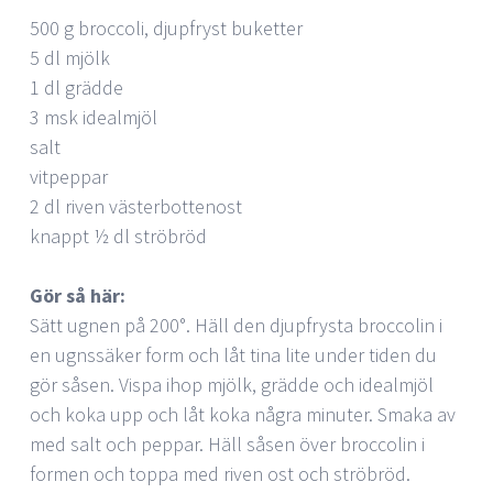
500 g broccoli, djupfryst buketter
5 dl mjölk
1 dl grädde
3 msk idealmjöl
salt
vitpeppar
2 dl riven västerbottenost
knappt ½ dl ströbröd
Gör så här:
Sätt ugnen på 200°. Häll den djupfrysta broccolin i
en ugnssäker form och låt tina lite under tiden du
gör såsen. Vispa ihop mjölk, grädde och idealmjöl
och koka upp och låt koka några minuter. Smaka av
med salt och peppar. Häll såsen över broccolin i
formen och toppa med riven ost och ströbröd.