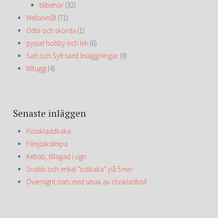
tillbehör
(32)
Mellanmål
(71)
Odla och skörda
(1)
pyssel hobby och lek
(6)
Saft och Sylt samt Inläggningar
(9)
tilltugg
(4)
Senaste inläggen
Kolakladdkaka
Filmjölkslimpa
Kebab, tillagad i ugn
Snabb och enkel ”ostkaka” på 5 min
Overnight oats med smak av chokladboll