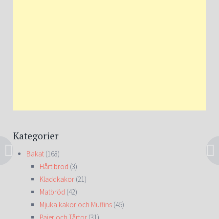
Kategorier
Bakat
(168)
Hårt bröd
(3)
Kladdkakor
(21)
Matbröd
(42)
Mjuka kakor och Muffins
(45)
Pajer och Tårtor
(31)