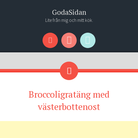
GodaSidan
Lite från mig och mitt kök.
Menu
Widgets
Search
Broccoligratäng med
västerbottenost