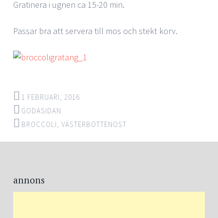
Gratinera i ugnen ca 15-20 min.
Passar bra att servera till mos och stekt korv.
1 FEBRUARI, 2016
GODASIDAN
BROCCOLI
,
VÄSTERBOTTENOST
Post
←
→
navigation
annons