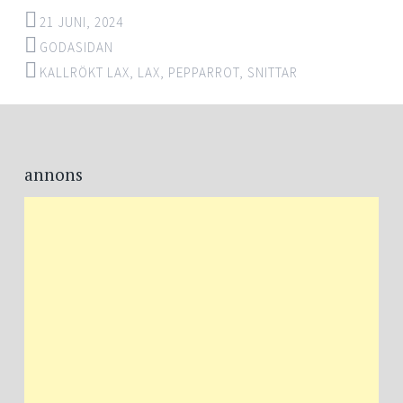
21 JUNI, 2024
GODASIDAN
KALLRÖKT LAX
,
LAX
,
PEPPARROT
,
SNITTAR
Post
←
→
navigation
annons