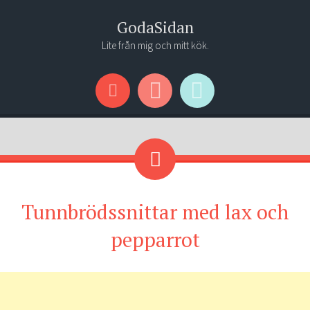
GodaSidan
Lite från mig och mitt kök.
Menu
Widgets
Search
Tunnbrödssnittar med lax och
pepparrot