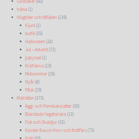
Godsaker
(60)
hälsa
(1)
Högtider och tillfällen
(139)
6 juni
(1)
buffé
(55)
Halloween
(18)
Jul – Advent
(72)
julpyssel
(1)
Kräftskiva
(10)
Midsommar
(26)
Nyår
(8)
Påsk
(29)
Maträtter
(373)
Ägg- och Pannkaksrätter
(50)
Blandade Vegetariska
(13)
Fisk och Skaldjur
(53)
Kassler Bacon Korv och Köttfärs
(73)
Kött
(30)