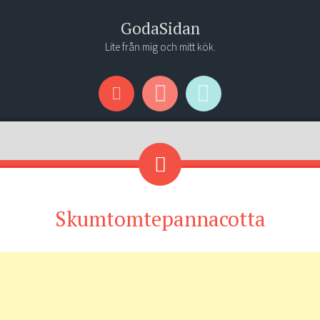
GodaSidan
Lite från mig och mitt kök.
Menu
Widgets
Search
Skumtomtepannacotta