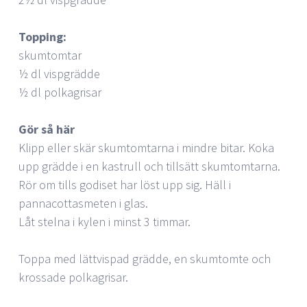
Topping:
skumtomtar
½ dl vispgrädde
½ dl polkagrisar
Gör så här
Klipp eller skär skumtomtarna i mindre bitar. Koka
upp grädde i en kastrull och tillsätt skumtomtarna.
Rör om tills godiset har löst upp sig. Häll i
pannacottasmeten i glas.
Låt stelna i kylen i minst 3 timmar.
Toppa med lättvispad grädde, en skumtomte och
krossade polkagrisar.