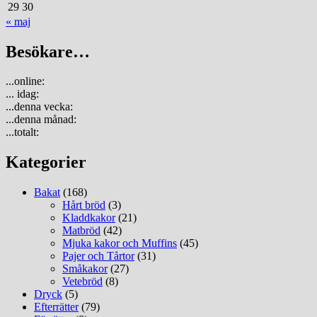
29
30
« maj
Besökare…
...online:
... idag:
...denna vecka:
...denna månad:
...totalt:
Kategorier
Bakat
(168)
Hårt bröd
(3)
Kladdkakor
(21)
Matbröd
(42)
Mjuka kakor och Muffins
(45)
Pajer och Tårtor
(31)
Småkakor
(27)
Vetebröd
(8)
Dryck
(5)
Efterrätter
(79)