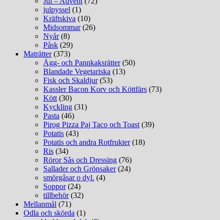
Jul – Advent
(72)
julpyssel
(1)
Kräftskiva
(10)
Midsommar
(26)
Nyår
(8)
Påsk
(29)
Maträtter
(373)
Ägg- och Pannkaksrätter
(50)
Blandade Vegetariska
(13)
Fisk och Skaldjur
(53)
Kassler Bacon Korv och Köttfärs
(73)
Kött
(30)
Kyckling
(31)
Pasta
(46)
Pirog Pizza Paj Taco och Toast
(39)
Potatis
(43)
Potatis och andra Rotfrukter
(18)
Ris
(34)
Röror Sås och Dressing
(76)
Sallader och Grönsaker
(24)
smörgåsar o dyl.
(4)
Soppor
(24)
tillbehör
(32)
Mellanmål
(71)
Odla och skörda
(1)