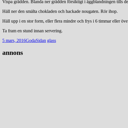
Vispa grädden. Blanda ner grädden försiktigt i äggblandningen tills de
Häll ner den smälta chokladen och hackade nougaten. Rör ihop.
Häll upp i en stor form, eller flera mindre och frys i 6 timmar eller öve
Ta fram en stund innan servering.
5 mars, 2016
GodaSidan
glass
Post
←
→
annons
navigation