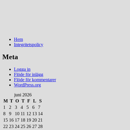
GodaSidan
Lite från mig och mitt kök.
Menu
Widgets
Search
Skip
Hem
to
Integritetspolicy
content
Meta
Logga in
Flöde för inlägg
Flöde för kommentarer
WordPress.org
juni 2026
M
T
O
T
F
L
S
1
2
3
4
5
6
7
8
9
10
11
12
13
14
15
16
17
18
19
20
21
22
23
24
25
26
27
28