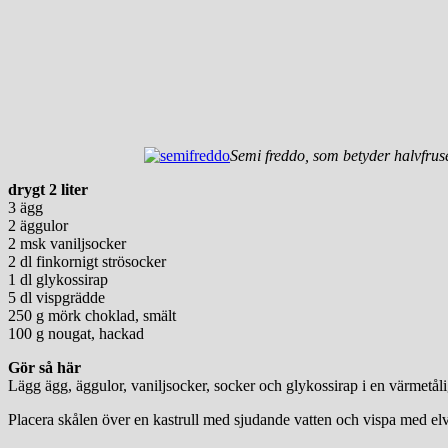
Semi freddo, som betyder halvfrus
drygt 2 liter
3 ägg
2 äggulor
2 msk vaniljsocker
2 dl finkornigt strösocker
1 dl glykossirap
5 dl vispgrädde
250 g mörk choklad, smält
100 g nougat, hackad
Gör så här
Lägg ägg, äggulor, vaniljsocker, socker och glykossirap i en värmetåli
Placera skålen över en kastrull med sjudande vatten och vispa med elvis