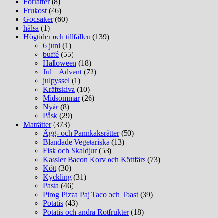
Förrätter
(8)
Frukost
(46)
Godsaker
(60)
hälsa
(1)
Högtider och tillfällen
(139)
6 juni
(1)
buffé
(55)
Halloween
(18)
Jul – Advent
(72)
julpyssel
(1)
Kräftskiva
(10)
Midsommar
(26)
Nyår
(8)
Påsk
(29)
Maträtter
(373)
Ägg- och Pannkaksrätter
(50)
Blandade Vegetariska
(13)
Fisk och Skaldjur
(53)
Kassler Bacon Korv och Köttfärs
(73)
Kött
(30)
Kyckling
(31)
Pasta
(46)
Pirog Pizza Paj Taco och Toast
(39)
Potatis
(43)
Potatis och andra Rotfrukter
(18)