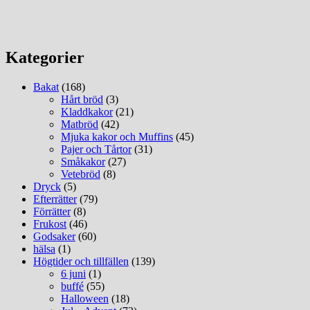
Kategorier
Bakat
(168)
Hårt bröd
(3)
Kladdkakor
(21)
Matbröd
(42)
Mjuka kakor och Muffins
(45)
Pajer och Tårtor
(31)
Småkakor
(27)
Vetebröd
(8)
Dryck
(5)
Efterrätter
(79)
Förrätter
(8)
Frukost
(46)
Godsaker
(60)
hälsa
(1)
Högtider och tillfällen
(139)
6 juni
(1)
buffé
(55)
Halloween
(18)