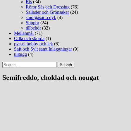
Ris
(34)
Röror Sås och Dressing
(76)
Sallader och Grönsaker
(24)
smörgåsar o dyl.
(4)
Soppor
(24)
tillbehör
(32)
Mellanmål
(71)
Odla och skörda
(1)
pyssel hobby och lek
(6)
Saft och Sylt samt Inläggningar
(9)
tilltugg
(4)
Search
for:
Semifreddo, choklad och nougat