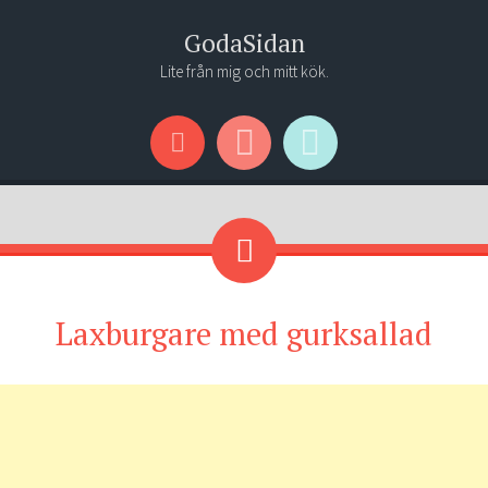
GodaSidan
Lite från mig och mitt kök.
Menu
Widgets
Search
Laxburgare med gurksallad