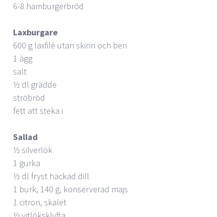
6-8 hamburgerbröd
Laxburgare
600 g laxfilé utan skinn och ben
1 ägg
salt
½ dl grädde
ströbröd
fett att steka i
Sallad
½ silverlök
1 gurka
½ dl fryst hackad dill
1 burk, 140 g, konserverad majs
1 citron, skalet
½ vitlöksklyfta