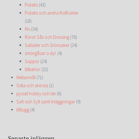
Potatis
(43)
Potatis och andra Rotfrukter
(18)
Ris
(34)
Röror Sås och Dressing
(76)
Sallader och Grönsaker
(24)
smörgåsar o dyl.
(4)
Soppor
(24)
tillbehör
(32)
Mellanmål
(71)
Odla och skörda
(1)
pyssel hobby och lek
(6)
Saft och Sylt samt Inläggningar
(9)
tilltugg
(4)
Senaste inläggen