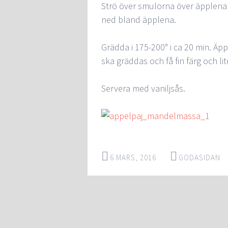
Strö över smulorna över äpplena 
ned bland äpplena.
Grädda i 175-200° i ca 20 min. Ä
ska gräddas och få fin färg och lit
Servera med vaniljsås.
6 MARS, 2016
GODASIDAN
Post
←
→