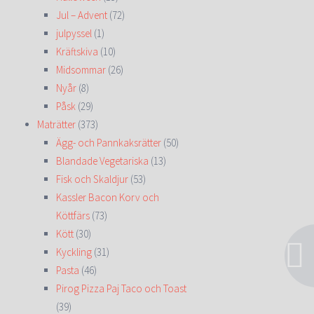
Jul – Advent
(72)
julpyssel
(1)
Kräftskiva
(10)
Midsommar
(26)
Nyår
(8)
Påsk
(29)
Maträtter
(373)
Ägg- och Pannkaksrätter
(50)
Blandade Vegetariska
(13)
Fisk och Skaldjur
(53)
Kassler Bacon Korv och
Köttfärs
(73)
Kött
(30)
Kyckling
(31)
Pasta
(46)
Pirog Pizza Paj Taco och Toast
(39)