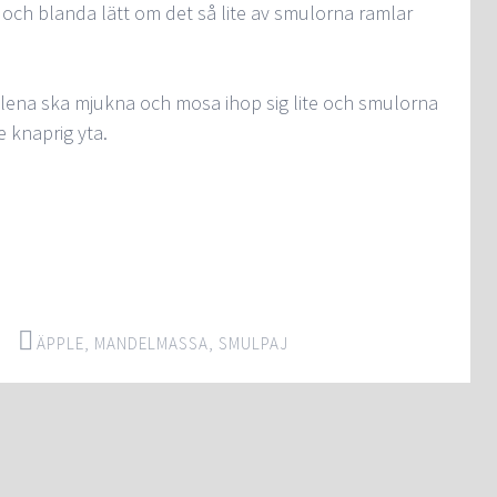
och blanda lätt om det så lite av smulorna ramlar
pplena ska mjukna och mosa ihop sig lite och smulorna
e knaprig yta.
ÄPPLE
,
MANDELMASSA
,
SMULPAJ