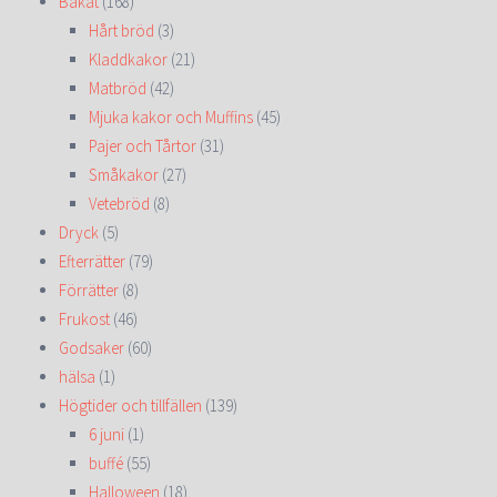
Bakat
(168)
Hårt bröd
(3)
Kladdkakor
(21)
Matbröd
(42)
Mjuka kakor och Muffins
(45)
Pajer och Tårtor
(31)
Småkakor
(27)
Vetebröd
(8)
Dryck
(5)
Efterrätter
(79)
Förrätter
(8)
Frukost
(46)
Godsaker
(60)
hälsa
(1)
Högtider och tillfällen
(139)
6 juni
(1)
buffé
(55)
Halloween
(18)