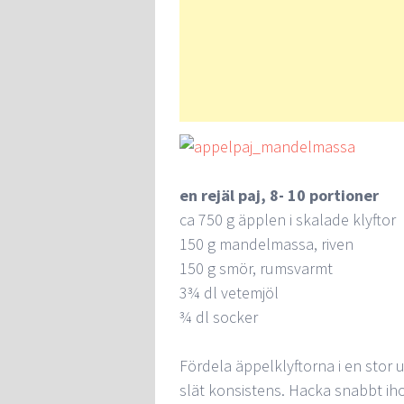
en rejäl paj, 8- 10 portioner
ca 750 g äpplen i skalade klyftor
150 g mandelmassa, riven
150 g smör, rumsvarmt
3¾ dl vetemjöl
¾ dl socker
Fördela äppelklyftorna i en stor
slät konsistens. Hacka snabbt iho