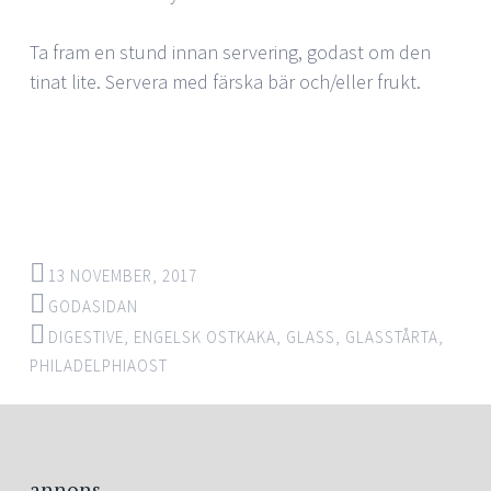
Ta fram en stund innan servering, godast om den
tinat lite. Servera med färska bär och/eller frukt.
13 NOVEMBER, 2017
GODASIDAN
DIGESTIVE
,
ENGELSK OSTKAKA
,
GLASS
,
GLASSTÅRTA
,
PHILADELPHIAOST
Post
←
→
annons