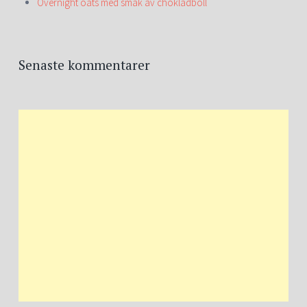
Overnight oats med smak av chokladboll
Senaste kommentarer