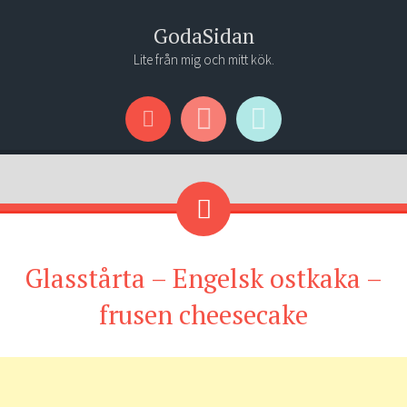
GodaSidan
Lite från mig och mitt kök.
Menu
Widgets
Search
Glasstårta – Engelsk ostkaka –
frusen cheesecake