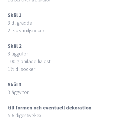
Skål 1
3 dl grädde
2 tsk vaniljsocker
Skål 2
3 äggulor
100 g philadelfia ost
1½ dl socker
Skål 3
3 äggvitor
till formen och eventuell dekoration
5-6 digestivekex