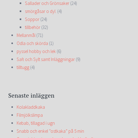
Sallader och Grönsaker
(24)
smörgåsar o dyl.
(4)
Soppor
(24)
tillbehör
(32)
Mellanmål
(71)
Odla och skörda
(1)
pyssel hobby och lek
(6)
Saft och Sylt samt Inläggningar
(9)
tilltugg
(4)
Senaste inläggen
Kolakladdkaka
Filmjölkslimpa
Kebab, tillagad i ugn
Snabb och enkel ”ostkaka” på 5 min