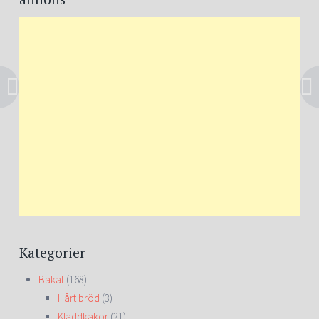
navigation
Kategorier
Bakat
(168)
Hårt bröd
(3)
Kladdkakor
(21)