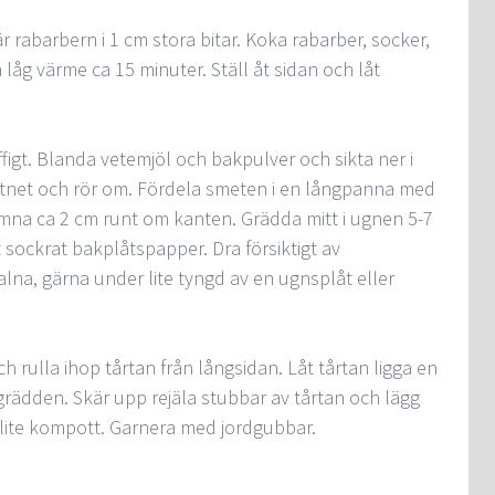
 rabarbern i 1 cm stora bitar. Koka rabarber, socker,
åg värme ca 15 minuter. Ställ åt sidan och låt
figt. Blanda vetemjöl och bakpulver och sikta ner i
attnet och rör om. Fördela smeten i en långpanna med
mna ca 2 cm runt om kanten. Grädda mitt i ugnen 5-7
sockrat bakplåtspapper. Dra försiktigt av
lna, gärna under lite tyngd av en ugnsplåt eller
rulla ihop tårtan från långsidan. Låt tårtan ligga en
rädden. Skär upp rejäla stubbar av tårtan och lägg
h lite kompott. Garnera med jordgubbar.