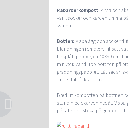
Rabarberkompott:
Ansa och skär
vaniljsocker och kardemumma på l
svalna.
Botten:
Vispa ägg och socker fluf
blandningen i smeten. Tillsätt v
bakplåtspapper, ca 40×30 cm. Lä
minuter. Vänd upp bottnen på ett 
gräddningspappret. Låt sedan sva
under lätt fuktad duk.
Bred ut kompotten på bottnen och 
stund med skarven nedåt. Vispa g
på tallrikar. Klicka på grädde oc