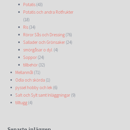
Potatis
(43)
Potatis och andra Rotfrukter
(18)
Ris
(34)
Röror Sås och Dressing
(76)
Sallader och Grönsaker
(24)
smörgåsar o dyl.
(4)
Soppor
(24)
tillbehör
(32)
Mellanmål
(71)
Odla och skörda
(1)
pyssel hobby och lek
(6)
Saft och Sylt samt Inläggningar
(9)
tilltugg
(4)
Senaste inläggen