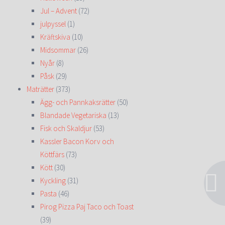
Jul – Advent
(72)
julpyssel
(1)
Kräftskiva
(10)
Midsommar
(26)
Nyår
(8)
Påsk
(29)
Maträtter
(373)
Ägg- och Pannkaksrätter
(50)
Blandade Vegetariska
(13)
Fisk och Skaldjur
(53)
Kassler Bacon Korv och
Köttfärs
(73)
Kött
(30)
Kyckling
(31)
Pasta
(46)
Pirog Pizza Paj Taco och Toast
(39)