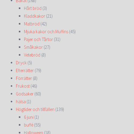
Bakat
(168)
Hårt bröd
(3)
Kladdkakor
(21)
Matbröd
(42)
Mjuka kakor och Muffins
(45)
Pajer och Tårtor
(31)
Småkakor
(27)
Vetebröd
(8)
Dryck
(5)
Efterrätter
(79)
Förrätter
(8)
Frukost
(46)
Godsaker
(60)
hälsa
(1)
Högtider och tillfällen
(139)
6 juni
(1)
buffé
(55)
Halloween
(18)