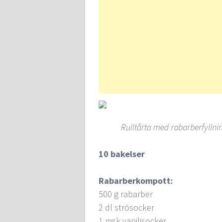
Rulltårta med rabarberfyllnin
10 bakelser
Rabarberkompott:
500 g rabarber
2 dl strösocker
1 msk vaniljsocker