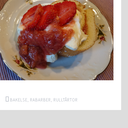
BAKELSE
,
RABARBER
,
RULLTÅRTOR