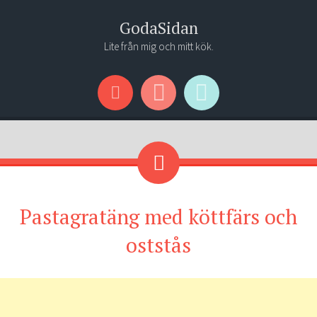
GodaSidan
Lite från mig och mitt kök.
Menu
Widgets
Search
Pastagratäng med köttfärs och
oststås