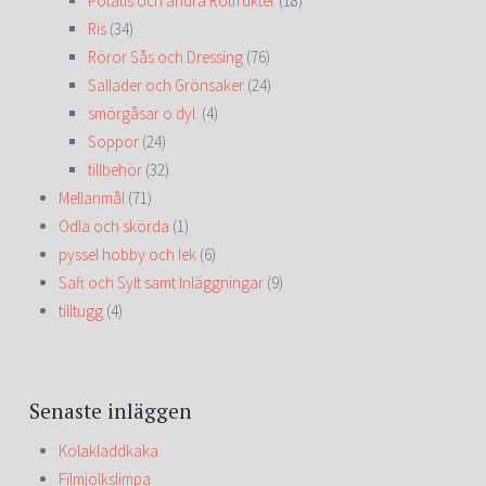
Potatis och andra Rotfrukter
(18)
Ris
(34)
Röror Sås och Dressing
(76)
Sallader och Grönsaker
(24)
smörgåsar o dyl.
(4)
Soppor
(24)
tillbehör
(32)
Mellanmål
(71)
Odla och skörda
(1)
pyssel hobby och lek
(6)
Saft och Sylt samt Inläggningar
(9)
tilltugg
(4)
Senaste inläggen
Kolakladdkaka
Filmjölkslimpa