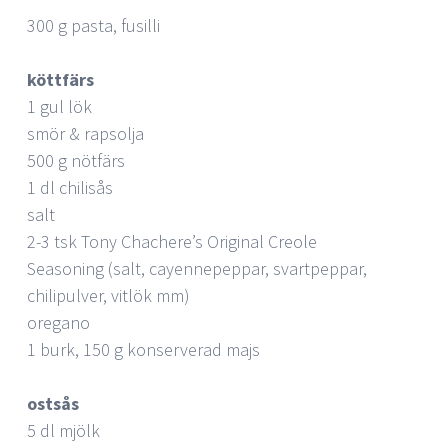
300 g pasta, fusilli
köttfärs
1 gul lök
smör & rapsolja
500 g nötfärs
1 dl chilisås
salt
2-3 tsk Tony Chachere’s Original Creole
Seasoning (salt, cayennepeppar, svartpeppar,
chilipulver, vitlök mm)
oregano
1 burk, 150 g konserverad majs
ostsås
5 dl mjölk