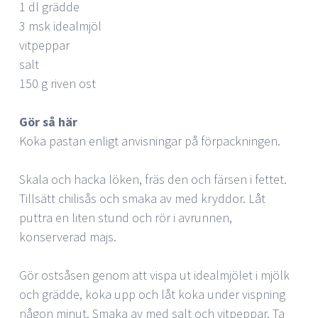
1 dl grädde
3 msk idealmjöl
vitpeppar
salt
150 g riven ost
Gör så här
Koka pastan enligt anvisningar på förpackningen.
Skala och hacka löken, fräs den och färsen i fettet.
Tillsätt chilisås och smaka av med kryddor. Låt
puttra en liten stund och rör i avrunnen,
konserverad majs.
Gör ostsåsen genom att vispa ut idealmjölet i mjölk
och grädde, koka upp och låt koka under vispning
någon minut. Smaka av med salt och vitpeppar. Ta