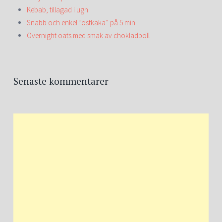
Kebab, tillagad i ugn
Snabb och enkel ”ostkaka” på 5 min
Overnight oats med smak av chokladboll
Senaste kommentarer