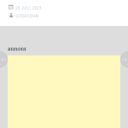
20 JULI, 2015
GODASIDAN
Post
←
→
navigation
annons