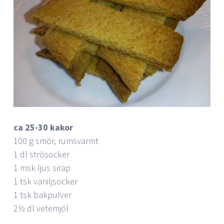
ca 25-30 kakor
100 g smör, rumsvarmt
1 dl strösocker
1 msk ljus sirap
1 tsk vaniljsocker
1 tsk bakpulver
2½ dl vetemjöl