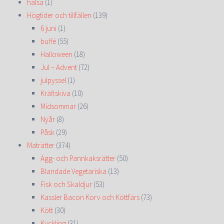
hälsa
(1)
Högtider och tillfällen
(139)
6 juni
(1)
buffé
(55)
Halloween
(18)
Jul – Advent
(72)
julpyssel
(1)
Kräftskiva
(10)
Midsommar
(26)
Nyår
(8)
Påsk
(29)
Maträtter
(374)
Ägg- och Pannkaksrätter
(50)
Blandade Vegetariska
(13)
Fisk och Skaldjur
(53)
Kassler Bacon Korv och Köttfärs
(73)
Kött
(30)
Kyckling
(31)