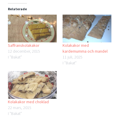
Relaterade
Saffranskolakakor
Kolakakor med
12 december, 2015
kardemumma och mandel
I ”Bakat”
11 juli, 2025
I ”Bakat”
Kolakakor med choklad
22 mars, 2015
I ”Bakat”