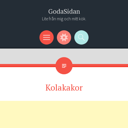
GodaSidan
Lite från mig och mitt kök.
Menu
Widgets
Search
Kolakakor