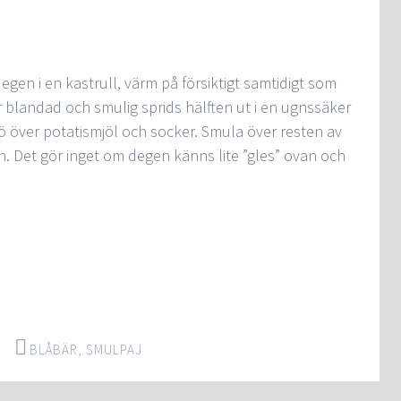
egen i en kastrull, värm på försiktigt samtidigt som
 blandad och smulig sprids hälften ut i en ugnssäker
ö över potatismjöl och socker. Smula över resten av
n. Det gör inget om degen känns lite ”gles” ovan och
BLÅBÄR
,
SMULPAJ