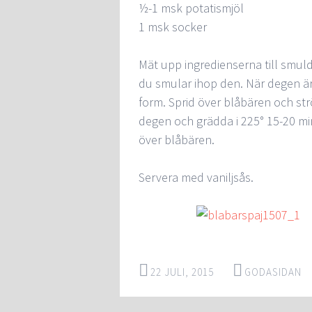
½-1 msk potatismjöl
1 msk socker
Mät upp ingredienserna till smuld
du smular ihop den. När degen är
form. Sprid över blåbären och str
degen och grädda i 225° 15-20 mi
över blåbären.
Servera med vaniljsås.
22 JULI, 2015
GODASIDAN