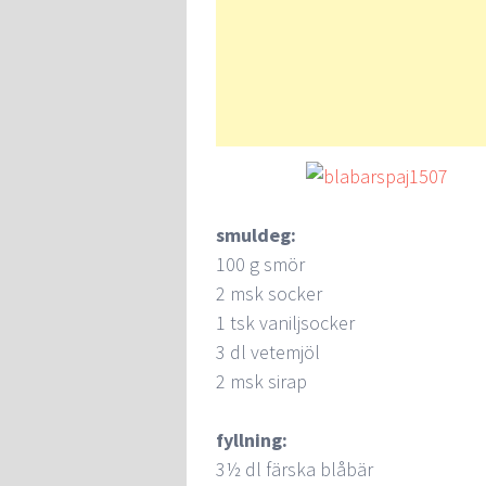
smuldeg:
100 g smör
2 msk socker
1 tsk vaniljsocker
3 dl vetemjöl
2 msk sirap
fyllning:
3½ dl färska blåbär