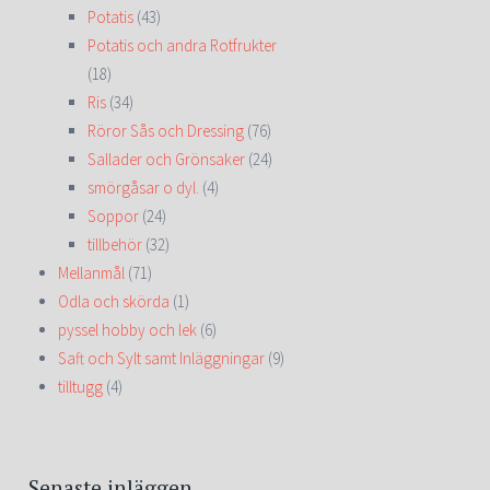
Potatis
(43)
Potatis och andra Rotfrukter
(18)
Ris
(34)
Röror Sås och Dressing
(76)
Sallader och Grönsaker
(24)
smörgåsar o dyl.
(4)
Soppor
(24)
tillbehör
(32)
Mellanmål
(71)
Odla och skörda
(1)
pyssel hobby och lek
(6)
Saft och Sylt samt Inläggningar
(9)
tilltugg
(4)
Senaste inläggen