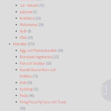
Jul – Advent
(72)
julpyssel
(1)
Kräftskiva
(10)
Midsommar
(26)
Nyår
(8)
Påsk
(29)
Maträtter
(373)
Ägg- och Pannkaksrätter
(50)
Blandade Vegetariska
(13)
Fisk och Skaldjur
(53)
Kassler Bacon Korv och
Köttfärs
(73)
Kött
(30)
Kyckling
(31)
Pasta
(46)
Pirog Pizza Paj Taco och Toast
(39)