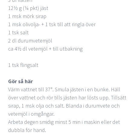
12½ g (¼ pkt) jäst
1 msk mörk sirap
1 msk olivolja- + 1 tsk till att ringla över
1 tsk salt
2 dl durumvetemjöl
ca 4½ dl vetemjöl + till utbakning
1 tsk flingsalt
Gör så här
Värm vattnet till 37°. Smula jästen i en bunke. Häll
över vattnet och rör tills jästen har lösts upp. Tillsätt
sirap, 1 msk olja och salt. Blanda i durumvete och
vetemjöl i omgångar.
Arbeta degen smidig minst 5 min i maskin eller det
dubbla för hand.