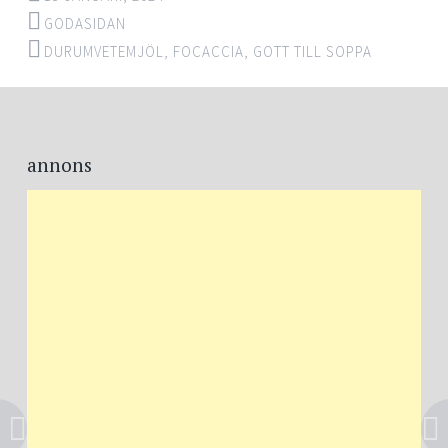
GODASIDAN
DURUMVETEMJÖL
,
FOCACCIA
,
GOTT TILL SOPPA
Post
←
→
navigation
annons