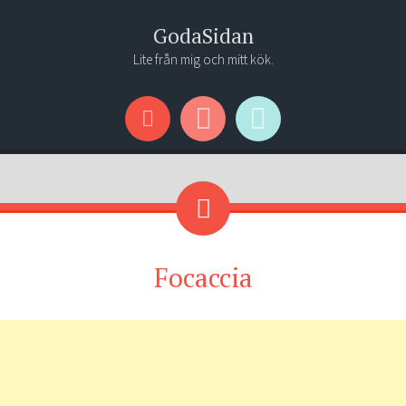
GodaSidan
Lite från mig och mitt kök.
Menu
Widgets
Search
Focaccia