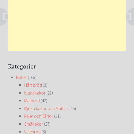
Kategorier
Bakat
(168)
Hårt bröd
(3)
Kladdkakor
(21)
Matbröd
(42)
Mjuka kakor och Muffins
(45)
Pajer och Tårtor
(31)
Småkakor
(27)
Vetebröd
(8)