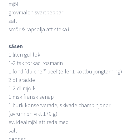
mjöl
grovmalen svartpeppar
salt
smör & rapsolja att steka i
såsen
1 liten gul lök
1-2 tsk torkad rosmarin
1 fond ”du chef” beef (eller 1 köttbuljongtärning)
2 dl grädde
1-2 dl mjölk
1 msk fransk senap
1 burk konserverade, skivade champinjoner
(avrunnen vikt 170 g)
ev. idealmjöl att reda med
salt
peppar