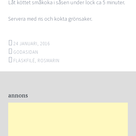
Låt köttet småkoka i såsen under lock ca 5 minuter.
Servera med ris och kokta grönsaker.
24 JANUARI, 2016
GODASIDAN
FLÄSKFILÉ
,
ROSMARIN
Post
←
→
navigation
annons