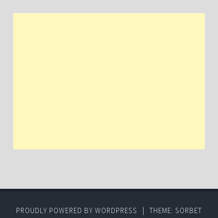
PROUDLY POWERED BY WORDPRESS
|
THEME: SORBET