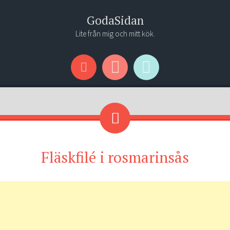
GodaSidan
Lite från mig och mitt kök.
Menu
Widgets
Search
Fläskfilé i rosmarinsås