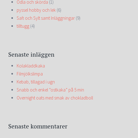
Odla och skörda
(1)
pyssel hobby och lek
(6)
Saft och Sylt samt Inläggningar
(9)
tilltugg
(4)
Senaste inläggen
Kolakladdkaka
Filmjölkslimpa
Kebab, tillagad i ugn
Snabb och enkel ”ostkaka” på 5 min
Overnight oats med smak av chokladboll
Senaste kommentarer