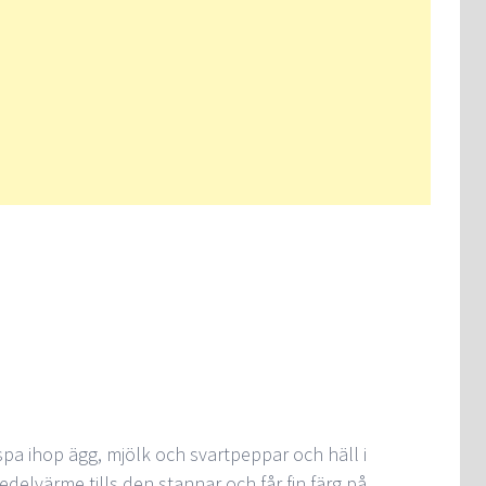
ispa ihop ägg, mjölk och svartpeppar och häll i
elvärme tills den stannar och får fin färg på