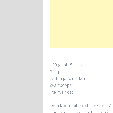
100 g kallrökt lax
3 ägg
½ dl mjölk, mellan
svartpeppar
lite riven ost
Dela laxen i bitar och stek den. V
pannan över laxen och stek på med