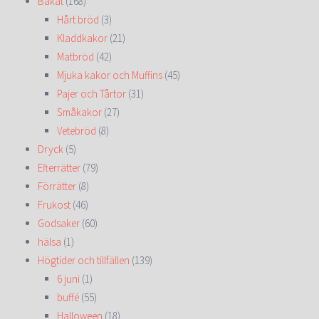
Bakat
(168)
Hårt bröd
(3)
Kladdkakor
(21)
Matbröd
(42)
Mjuka kakor och Muffins
(45)
Pajer och Tårtor
(31)
Småkakor
(27)
Vetebröd
(8)
Dryck
(5)
Efterrätter
(79)
Förrätter
(8)
Frukost
(46)
Godsaker
(60)
hälsa
(1)
Högtider och tillfällen
(139)
6 juni
(1)
buffé
(55)
Halloween
(18)