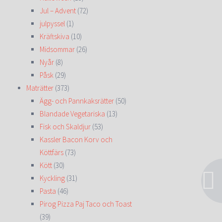
Jul – Advent
(72)
julpyssel
(1)
Kräftskiva
(10)
Midsommar
(26)
Nyår
(8)
Påsk
(29)
Maträtter
(373)
Ägg- och Pannkaksrätter
(50)
Blandade Vegetariska
(13)
Fisk och Skaldjur
(53)
Kassler Bacon Korv och
Köttfärs
(73)
Kött
(30)
Kyckling
(31)
Pasta
(46)
Pirog Pizza Paj Taco och Toast
(39)