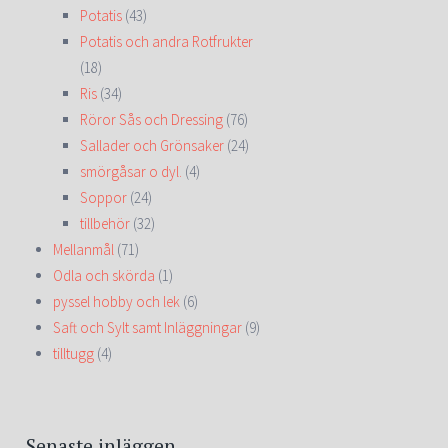
Potatis
(43)
Potatis och andra Rotfrukter
(18)
Ris
(34)
Röror Sås och Dressing
(76)
Sallader och Grönsaker
(24)
smörgåsar o dyl.
(4)
Soppor
(24)
tillbehör
(32)
Mellanmål
(71)
Odla och skörda
(1)
pyssel hobby och lek
(6)
Saft och Sylt samt Inläggningar
(9)
tilltugg
(4)
Senaste inläggen