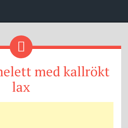
elett med kallrökt
lax