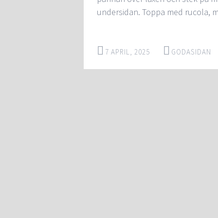
undersidan. Toppa med rucola, m
7 APRIL, 2025
GODASIDAN
Post
←
→
navigation