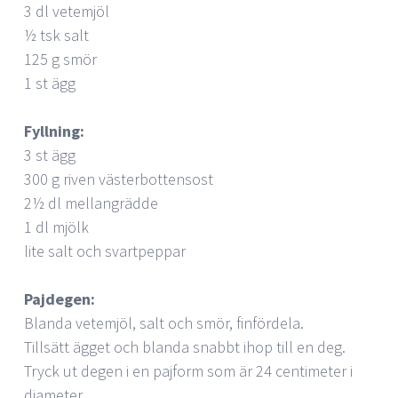
3 dl vetemjöl
½ tsk salt
125 g smör
1 st ägg
Fyllning:
3 st ägg
300 g riven västerbottensost
2½ dl mellangrädde
1 dl mjölk
lite salt och svartpeppar
Pajdegen:
Blanda vetemjöl, salt och smör, finfördela.
Tillsätt ägget och blanda snabbt ihop till en deg.
Tryck ut degen i en pajform som är 24 centimeter i
diameter.