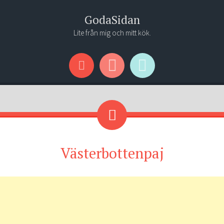
GodaSidan
Lite från mig och mitt kök.
Menu
Widgets
Search
Västerbottenpaj