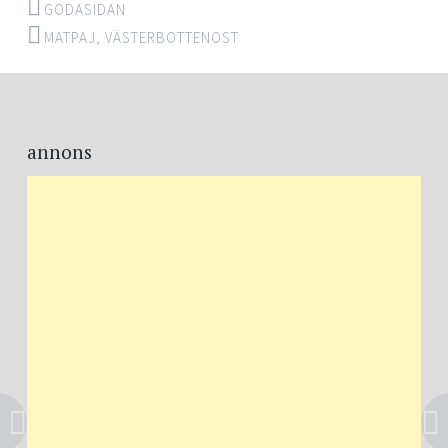
GODASIDAN
MATPAJ
,
VÄSTERBOTTENOST
Post
←
→
navigation
annons