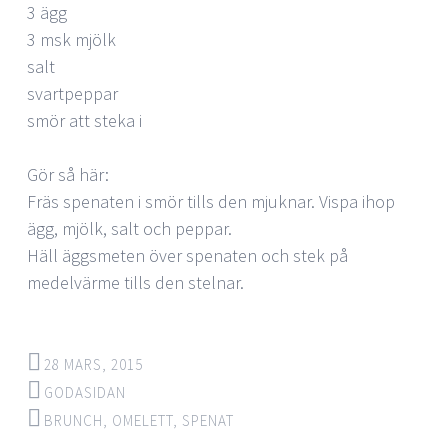
3 ägg
3 msk mjölk
salt
svartpeppar
smör att steka i
Gör så här:
Fräs spenaten i smör tills den mjuknar. Vispa ihop
ägg, mjölk, salt och peppar.
Häll äggsmeten över spenaten och stek på
medelvärme tills den stelnar.
28 MARS, 2015
GODASIDAN
BRUNCH
,
OMELETT
,
SPENAT