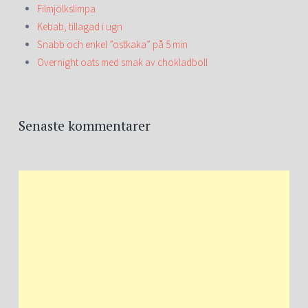
Filmjölkslimpa
Kebab, tillagad i ugn
Snabb och enkel ”ostkaka” på 5 min
Overnight oats med smak av chokladboll
Senaste kommentarer