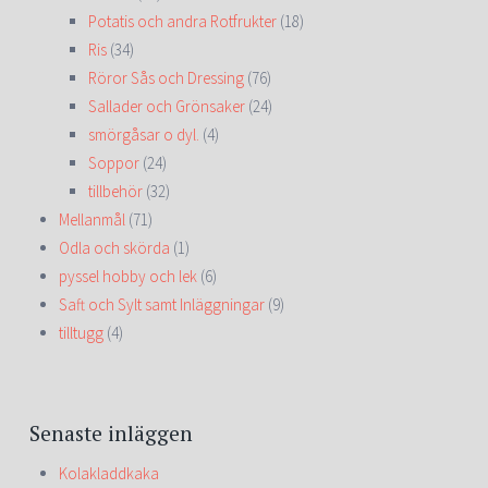
Potatis och andra Rotfrukter
(18)
Ris
(34)
Röror Sås och Dressing
(76)
Sallader och Grönsaker
(24)
smörgåsar o dyl.
(4)
Soppor
(24)
tillbehör
(32)
Mellanmål
(71)
Odla och skörda
(1)
pyssel hobby och lek
(6)
Saft och Sylt samt Inläggningar
(9)
tilltugg
(4)
Senaste inläggen
Kolakladdkaka