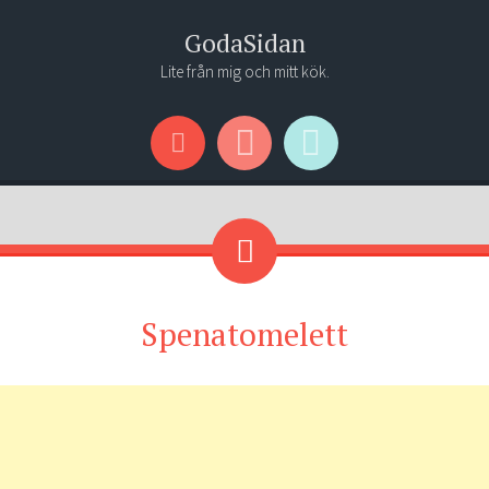
GodaSidan
Lite från mig och mitt kök.
Menu
Widgets
Search
Spenatomelett