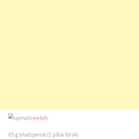
65 g bladspenat (1 påse färsk)