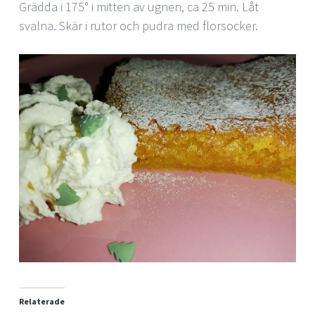
Grädda i 175° i mitten av ugnen, ca 25 min. Låt
svalna. Skär i rutor och pudra med florsocker.
Relaterade