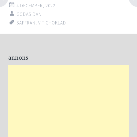
4 DECEMBER, 2022
GODASIDAN
SAFFRAN
,
VIT CHOKLAD
Post
←
→
navigation
annons