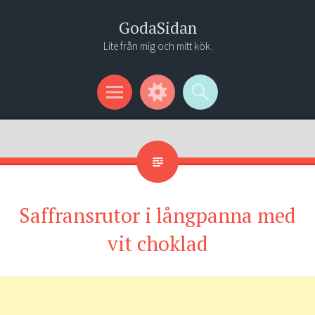
GodaSidan
Lite från mig och mitt kök.
Menu
Widgets
Search
Saffransrutor i långpanna med
vit choklad