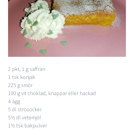
2 pkt, 1 g saffran
1 tsk konjak
225 g smör
100 g vit choklad, knappar eller hackad
4 ägg
5 dl strösocker
5½ dl vetemjöl
1½ tsk bakpulver