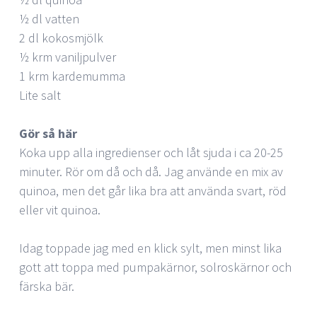
½ dl vatten
2 dl kokosmjölk
½ krm vaniljpulver
1 krm kardemumma
Lite salt
Gör så här
Koka upp alla ingredienser och låt sjuda i ca 20-25
minuter. Rör om då och då. Jag använde en mix av
quinoa, men det går lika bra att använda svart, röd
eller vit quinoa.
Idag toppade jag med en klick sylt, men minst lika
gott att toppa med pumpakärnor, solroskärnor och
färska bär.