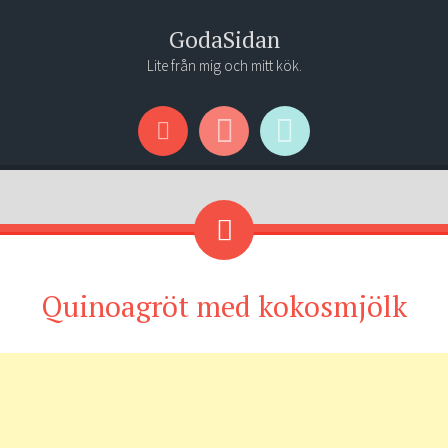
GodaSidan
Lite från mig och mitt kök.
Menu
Widgets
Search
Quinoagröt med kokosmjölk