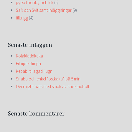
pyssel hobby och lek
(6)
Saft och Sylt samt Inläggningar
(9)
tilltugg
(4)
Senaste inläggen
Kolakladdkaka
Filmjölkslimpa
Kebab, tillagad i ugn
Snabb och enkel ”ostkaka” på 5 min
Overnight oats med smak av chokladboll
Senaste kommentarer