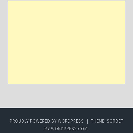
PROUDLY POWERED BY WORDPRESS
|
THEME: SORBET
BY
WORDPRESS.COM
.