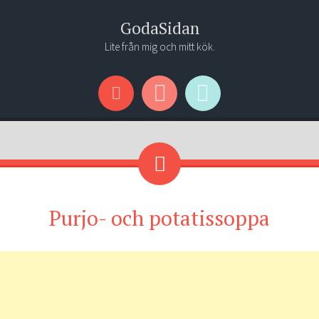
GodaSidan
Lite från mig och mitt kök.
Menu
Widgets
Search
Purjo- och potatissoppa