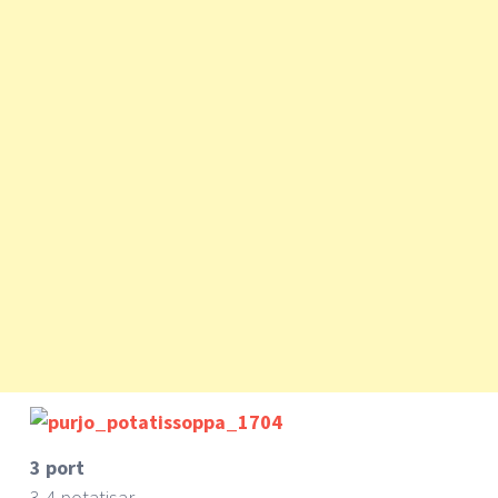
3 port
3-4 potatisar