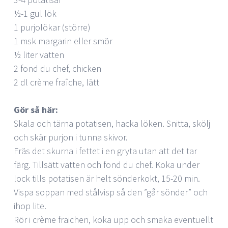
½-1 gul lök
1 purjolökar (större)
1 msk margarin eller smör
½ liter vatten
2 fond du chef, chicken
2 dl crème fraîche, lätt
Gör så här:
Skala och tärna potatisen, hacka löken. Snitta, skölj
och skär purjon i tunna skivor.
Fräs det skurna i fettet i en gryta utan att det tar
färg. Tillsätt vatten och fond du chef. Koka under
lock tills potatisen är helt sönderkokt, 15-20 min.
Vispa soppan med stålvisp så den ”går sönder” och
ihop lite.
Rör i crème fraichen, koka upp och smaka eventuellt