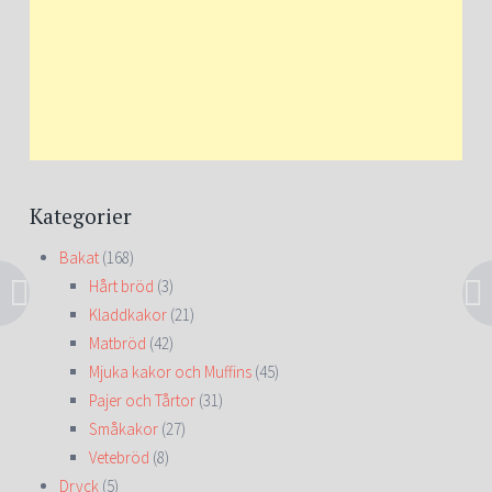
Kategorier
Bakat
(168)
Hårt bröd
(3)
Kladdkakor
(21)
Matbröd
(42)
Mjuka kakor och Muffins
(45)
Pajer och Tårtor
(31)
Småkakor
(27)
Vetebröd
(8)
Dryck
(5)