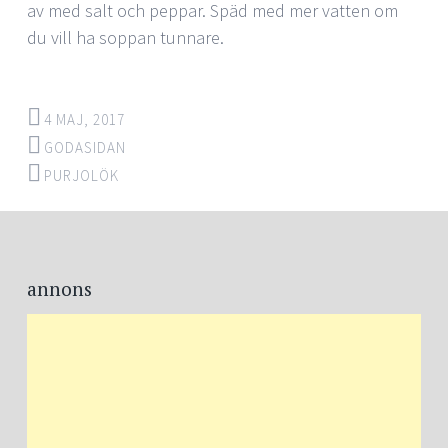
av med salt och peppar. Späd med mer vatten om
du vill ha soppan tunnare.
4 MAJ, 2017
GODASIDAN
PURJOLÖK
Post
←
→
navigation
annons