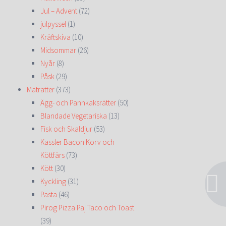
Jul – Advent
(72)
julpyssel
(1)
Kräftskiva
(10)
Midsommar
(26)
Nyår
(8)
Påsk
(29)
Maträtter
(373)
Ägg- och Pannkaksrätter
(50)
Blandade Vegetariska
(13)
Fisk och Skaldjur
(53)
Kassler Bacon Korv och
Köttfärs
(73)
Kött
(30)
Kyckling
(31)
Pasta
(46)
Pirog Pizza Paj Taco och Toast
(39)