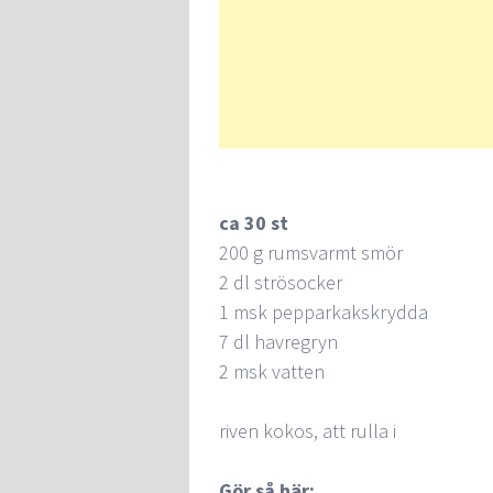
ca 30 st
200 g rumsvarmt smör
2 dl strösocker
1 msk pepparkakskrydda
7 dl havregryn
2 msk vatten
riven kokos, att rulla i
Gör så här: