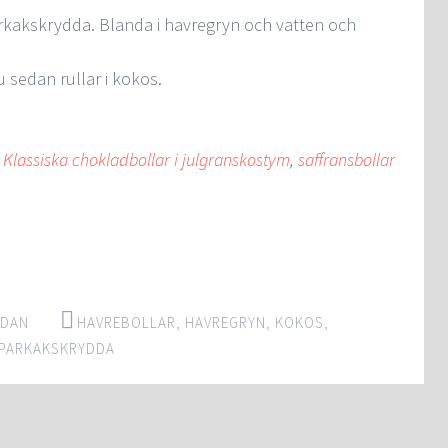
rkakskrydda. Blanda i havregryn och vatten och
 sedan rullar i kokos.
.
Klassiska chokladbollar i julgranskostym
,
saffransbollar
IDAN
HAVREBOLLAR
,
HAVREGRYN
,
KOKOS
,
PARKAKSKRYDDA