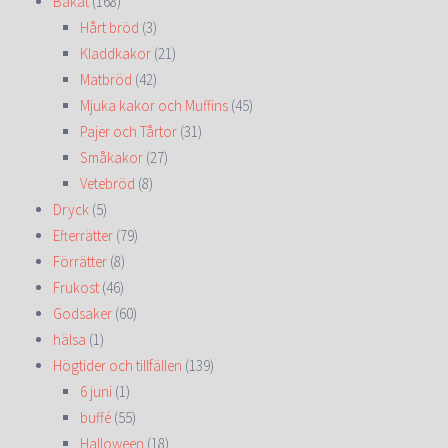
Bakat
(168)
Hårt bröd
(3)
Kladdkakor
(21)
Matbröd
(42)
Mjuka kakor och Muffins
(45)
Pajer och Tårtor
(31)
Småkakor
(27)
Vetebröd
(8)
Dryck
(5)
Efterrätter
(79)
Förrätter
(8)
Frukost
(46)
Godsaker
(60)
hälsa
(1)
Högtider och tillfällen
(139)
6 juni
(1)
buffé
(55)
Halloween
(18)