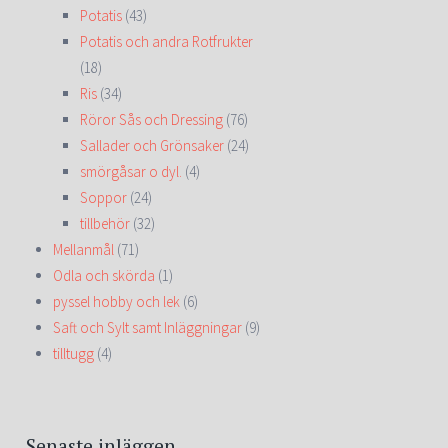
Potatis
(43)
Potatis och andra Rotfrukter
(18)
Ris
(34)
Röror Sås och Dressing
(76)
Sallader och Grönsaker
(24)
smörgåsar o dyl.
(4)
Soppor
(24)
tillbehör
(32)
Mellanmål
(71)
Odla och skörda
(1)
pyssel hobby och lek
(6)
Saft och Sylt samt Inläggningar
(9)
tilltugg
(4)
Senaste inläggen