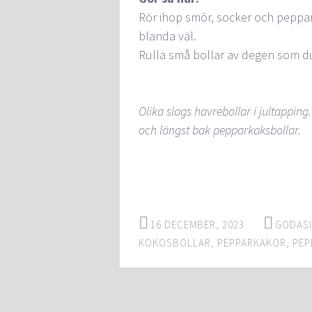
Rör ihop smör, socker och peppa
blanda väl.
Rulla små bollar av degen som du
Olika slags havrebollar i jultapping
och längst bak pepparkaksbollar.
16 DECEMBER, 2023
GODAS
KOKOSBOLLAR
,
PEPPARKAKOR
,
PEP