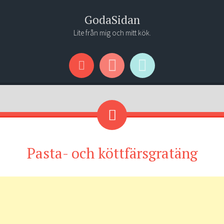
GodaSidan
Lite från mig och mitt kök.
Menu
Widgets
Search
Pasta- och köttfärsgratäng