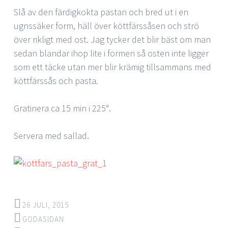
Slå av den färdigkokta pastan och bred ut i en
ugnssäker form, häll över köttfärssåsen och strö
över rikligt med ost. Jag tycker det blir bäst om man
sedan blandar ihop lite i formen så osten inte ligger
som ett täcke utan mer blir krämig tillsammans med
köttfärssås och pasta.
Gratinera ca 15 min i 225°.
Servera med sallad.
26 JULI, 2015
GODASIDAN