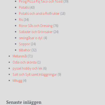
Pirog Pizza Paj Taco och Toast
(39)
Potatis
(43)
Potatis och andra Rotfrukter
(18)
Ris
(34)
Röror Sås och Dressing
(76)
Sallader och Grönsaker
(24)
smörgåsar o dyl.
(4)
Soppor
(24)
tillbehör
(32)
Mellanmål
(71)
Odla och skörda
(1)
pyssel hobby och lek
(6)
Saft och Sylt samt Inläggningar
(9)
tilltugg
(4)
Senaste inläggen