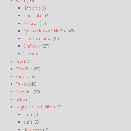
Bakat
(168)
Hårt bröd
(3)
Kladdkakor
(21)
Matbröd
(42)
Mjuka kakor och Muffins
(45)
Pajer och Tårtor
(31)
Småkakor
(27)
Vetebröd
(8)
Dryck
(5)
Efterrätter
(79)
Förrätter
(8)
Frukost
(46)
Godsaker
(60)
hälsa
(1)
Högtider och tillfällen
(139)
6 juni
(1)
buffé
(55)
Halloween
(18)