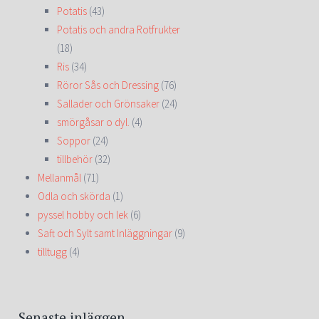
Potatis
(43)
Potatis och andra Rotfrukter
(18)
Ris
(34)
Röror Sås och Dressing
(76)
Sallader och Grönsaker
(24)
smörgåsar o dyl.
(4)
Soppor
(24)
tillbehör
(32)
Mellanmål
(71)
Odla och skörda
(1)
pyssel hobby och lek
(6)
Saft och Sylt samt Inläggningar
(9)
tilltugg
(4)
Senaste inläggen