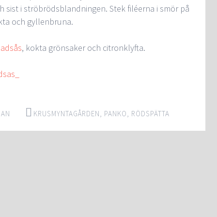
h sist i ströbrödsblandningen. Stek filéerna i smör på
kta och gyllenbruna.
ladsås
, kokta grönsaker och citronklyfta.
DAN
KRUSMYNTAGÅRDEN
,
PANKO
,
RÖDSPÄTTA