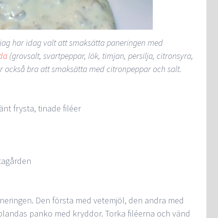
ag har idag valt att smaksätta paneringen med
da
(grovsalt, svartpeppar, lök, timjan, persilja, citronsyra,
ar också bra att smaksätta med citronpeppar och salt.
nt frysta, tinade filéer
tagården
 paneringen. Den första med vetemjöl, den andra med
 blandas panko med kryddor. Torka filéerna och vänd