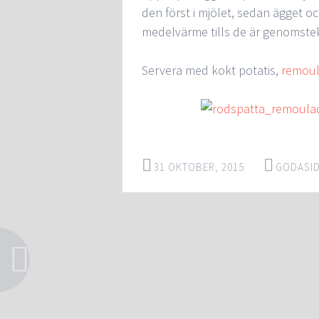
den först i mjölet, sedan ägget oc
medelvärme tills de är genomste
Servera med kokt potatis,
remou
31 OKTOBER, 2015
GODASI
Post
←
→
navigation