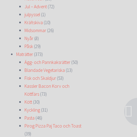
Jul – Advent
(72)
julpyssel
(1)
Kräftskiva
(10)
Midsommar
(26)
Nyår
(8)
Påsk
(29)
Maträtter
(373)
Ägg- och Pannkaksrätter
(50)
Blandade Vegetariska
(13)
Fisk och Skaldjur
(53)
Kassler Bacon Korv och
Köttfärs
(73)
Kött
(30)
Kyckling
(31)
Pasta
(46)
Pirog Pizza Paj Taco och Toast
(39)