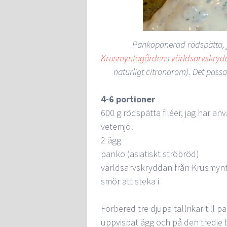
Pankopanerad rödspätta, j
Krusmyntagården
s
världsarvskryd
naturligt citronarom). Det pass
4-6 portioner
600 g rödspätta filéer, jag har anvä
vetemjöl
2 ägg
panko (asiatiskt ströbröd)
världsarvskryddan från Krusmyn
smör att steka i
Förbered tre djupa tallrikar till
uppvispat ägg och på den tredje