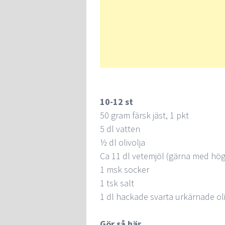
10-12 st
50 gram färsk jäst, 1 pkt
5 dl vatten
½ dl olivolja
Ca 11 dl vetemjöl (gärna med hö
1 msk socker
1 tsk salt
1 dl hackade svarta urkärnade ol
Gör så här