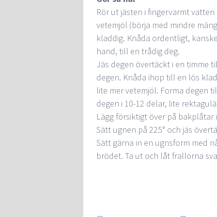
Rör ut jästen i fingervarmt vatten 
vetemjöl (börja med mindre mängd
kladdig. Knåda ordentligt, kanske
hand, till en trådig deg.
Jäs degen övertäckt i en timme ti
degen. Knåda ihop till en lös kladd
lite mer vetemjöl. Forma degen ti
degen i 10-12 delar, lite rektagulä
Lägg försiktigt över på bakplåta
Sätt ugnen på 225° och jäs övertä
Sätt gärna in en ugnsform med nå
brödet. Ta ut och låt frallorna sv