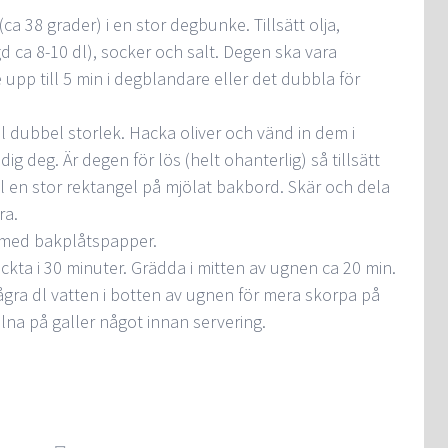
(ca 38 grader) i en stor degbunke. Tillsätt olja,
 ca 8-10 dl), socker och salt. Degen ska vara
 upp till 5 min i degblandare eller det dubbla för
ll dubbel storlek. Hacka oliver och vänd in dem i
ig deg. Är degen för lös (helt ohanterlig) så tillsätt
ll en stor rektangel på mjölat bakbord. Skär och dela
ra.
r med bakplåtspapper.
ckta i 30 minuter. Grädda i mitten av ugnen ca 20 min.
gra dl vatten i botten av ugnen för mera skorpa på
alna på galler något innan servering.