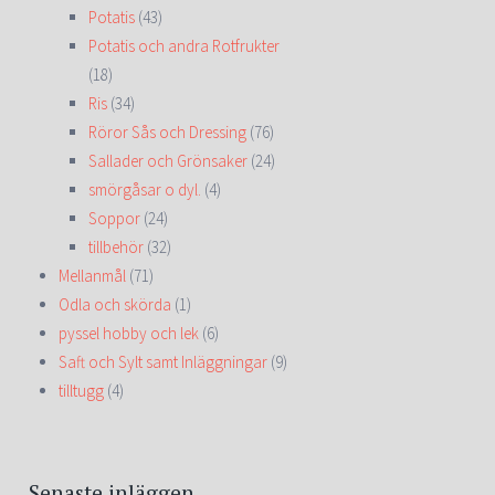
Potatis
(43)
Potatis och andra Rotfrukter
(18)
Ris
(34)
Röror Sås och Dressing
(76)
Sallader och Grönsaker
(24)
smörgåsar o dyl.
(4)
Soppor
(24)
tillbehör
(32)
Mellanmål
(71)
Odla och skörda
(1)
pyssel hobby och lek
(6)
Saft och Sylt samt Inläggningar
(9)
tilltugg
(4)
Senaste inläggen