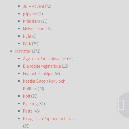
Jul – Advent
(72)
julpyssel
(1)
Kräftskiva
(10)
Midsommar
(26)
Nyår
(8)
Påsk
(29)
Maträtter
(373)
Ägg- och Pannkaksrätter
(50)
Blandade Vegetariska
(13)
Fisk och Skaldjur
(53)
Kassler Bacon Korv och
Köttfärs
(73)
Kött
(30)
Kyckling
(31)
Pasta
(46)
Pirog Pizza Paj Taco och Toast
(39)