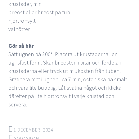
krustader, mini
brieost eller brieost på tub
hjortronsylt
valnötter
Gör så här
Sätt ugnen på 200°. Placera ut krustaderna i en
ugnsfast form. Skär brieosten i bitar och fördela i
krustaderna eller tryck ut mjukosten från tuben.
Gratinera mitt i ugnen i ca 7 min, osten ska ha smält
och vara lite bubblig. Låt svalna något och klicka
därefter på lite hjortronsylt i varje krustad och
servera.
1 DECEMBER, 2024
GODASIDAN