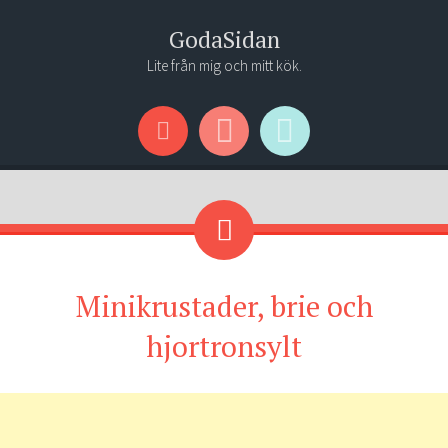
GodaSidan
Lite från mig och mitt kök.
Menu
Widgets
Search
Minikrustader, brie och
hjortronsylt