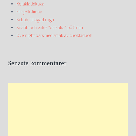
Kolakladdkaka
Filmjölkslimpa
Kebab, tillagad i ugn
Snabb och enkel ”ostkaka” på 5 min
Overnight oats med smak av chokladboll
Senaste kommentarer