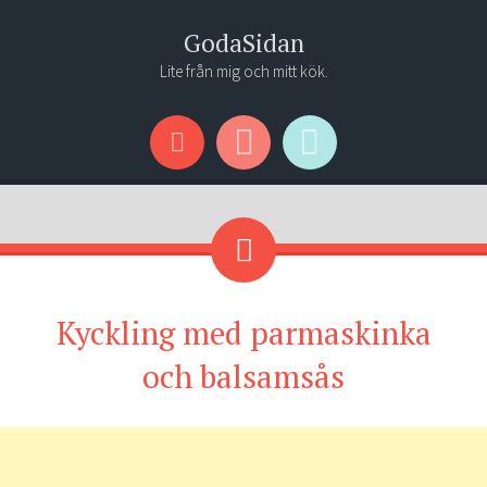
GodaSidan
Lite från mig och mitt kök.
Menu
Widgets
Search
Kyckling med parmaskinka
och balsamsås