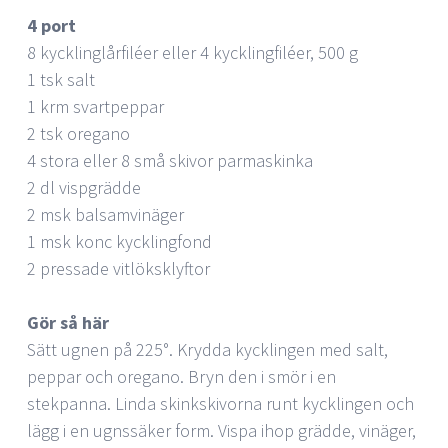
4 port
8 kycklinglårfiléer eller 4 kycklingfiléer, 500 g
1 tsk salt
1 krm svartpeppar
2 tsk oregano
4 stora eller 8 små skivor parmaskinka
2 dl vispgrädde
2 msk balsamvinäger
1 msk konc kycklingfond
2 pressade vitlöksklyftor
Gör så här
Sätt ugnen på 225°. Krydda kycklingen med salt,
peppar och oregano. Bryn den i smör i en
stekpanna. Linda skinkskivorna runt kycklingen och
lägg i en ugnssäker form. Vispa ihop grädde, vinäger,