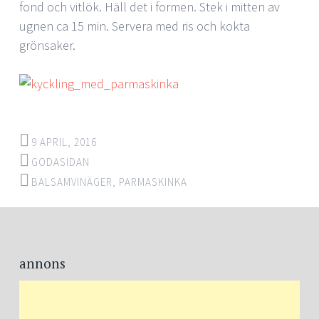
fond och vitlök. Häll det i formen. Stek i mitten av
ugnen ca 15 min. Servera med ris och kokta
grönsaker.
9 APRIL, 2016
GODASIDAN
BALSAMVINÄGER
,
PARMASKINKA
Post
←
→
navigation
annons