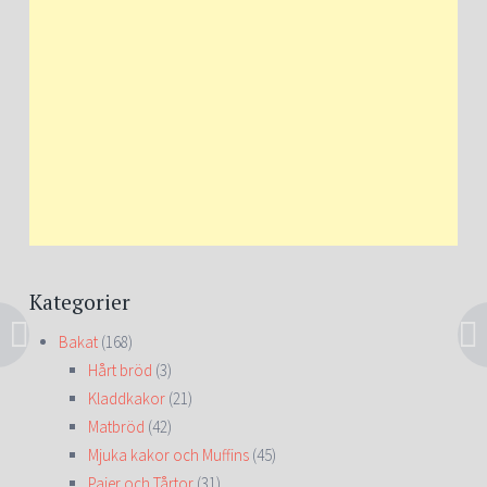
Kategorier
Bakat
(168)
Hårt bröd
(3)
Kladdkakor
(21)
Matbröd
(42)
Mjuka kakor och Muffins
(45)
Pajer och Tårtor
(31)