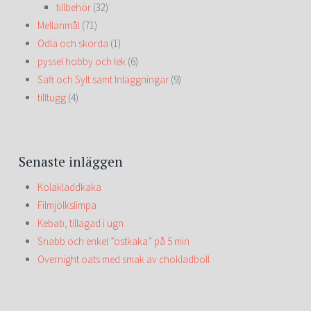
tillbehör
(32)
Mellanmål
(71)
Odla och skörda
(1)
pyssel hobby och lek
(6)
Saft och Sylt samt Inläggningar
(9)
tilltugg
(4)
Senaste inläggen
Kolakladdkaka
Filmjölkslimpa
Kebab, tillagad i ugn
Snabb och enkel ”ostkaka” på 5 min
Overnight oats med smak av chokladboll