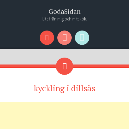
GodaSidan
Lite från mig och mitt kök.
Menu
Widgets
Search
kyckling i dillsås