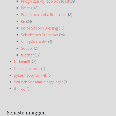
Pirog Pizza Paj Taco och Toast
(39)
Potatis
(43)
Potatis och andra Rotfrukter
(18)
Ris
(34)
Röror Sås och Dressing
(76)
Sallader och Grönsaker
(24)
smörgåsar o dyl.
(4)
Soppor
(24)
tillbehör
(32)
Mellanmål
(71)
Odla och skörda
(1)
pyssel hobby och lek
(6)
Saft och Sylt samt Inläggningar
(9)
tilltugg
(4)
Senaste inläggen