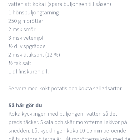
vatten att koka i (spara buljongen till såsen)
1 hönsbuljongtärning
250 g morötter
2 msk smör
3 msk vetemjöl
½ dl vispgrädde
2 msk ättiksprit (12 %)
½ tsk salt
1 dl finskuren dill
Servera med kokt potatis och kokta salladsärtor
Så här gör du
Koka kycklingen med buljongen i vatten så det
precis täcker. Skala och skär morötterna i skivor på
snedden. Låt kycklingen koka 10-15 min beroende
på hur stora bitarna är. Låt morötterna koka med de