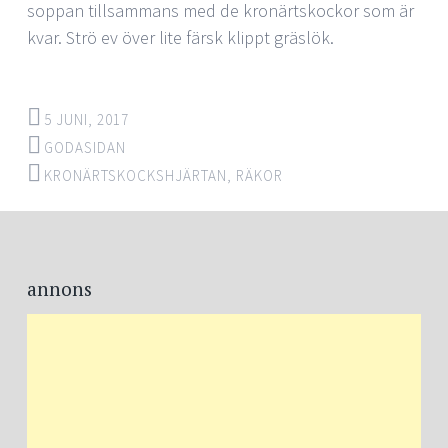
soppan tillsammans med de kronärtskockor som är
kvar. Strö ev över lite färsk klippt gräslök.
5 JUNI, 2017
GODASIDAN
KRONÄRTSKOCKSHJÄRTAN
,
RÄKOR
Post
←
→
navigation
annons