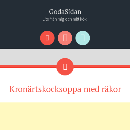
GodaSidan
Lite från mig och mitt kök.
Menu
Widgets
Search
Kronärtskocksoppa med räkor