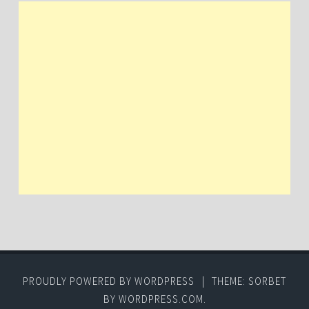
PROUDLY POWERED BY WORDPRESS
|
THEME: SORBET
BY
WORDPRESS.COM
.