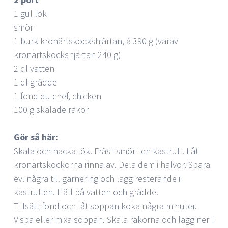
1 gul lök
smör
1 burk kronärtskockshjärtan, à 390 g (varav
kronärtskockshjärtan 240 g)
2 dl vatten
1 dl grädde
1 fond du chef, chicken
100 g skalade räkor
Gör så här:
Skala och hacka lök. Fräs i smör i en kastrull. Låt
kronärtskockorna rinna av. Dela dem i halvor. Spara
ev. några till garnering och lägg resterande i
kastrullen. Häll på vatten och grädde.
Tillsätt fond och låt soppan koka några minuter.
Vispa eller mixa soppan. Skala räkorna och lägg ner i