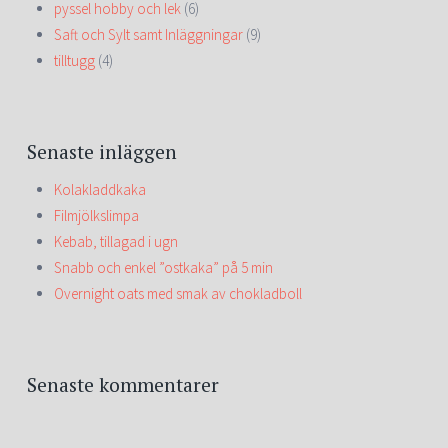
pyssel hobby och lek
(6)
Saft och Sylt samt Inläggningar
(9)
tilltugg
(4)
Senaste inläggen
Kolakladdkaka
Filmjölkslimpa
Kebab, tillagad i ugn
Snabb och enkel ”ostkaka” på 5 min
Overnight oats med smak av chokladboll
Senaste kommentarer