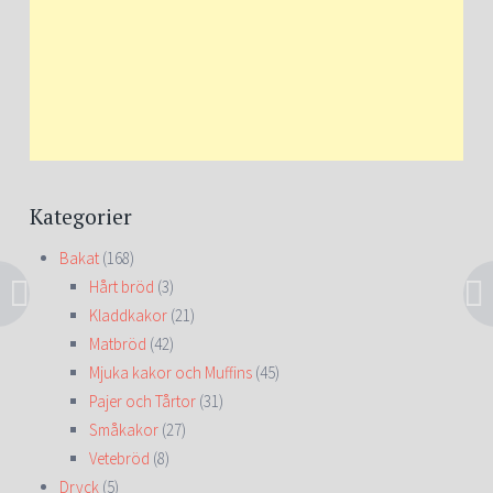
Kategorier
Bakat
(168)
Hårt bröd
(3)
Kladdkakor
(21)
Matbröd
(42)
Mjuka kakor och Muffins
(45)
Pajer och Tårtor
(31)
Småkakor
(27)
Vetebröd
(8)
Dryck
(5)