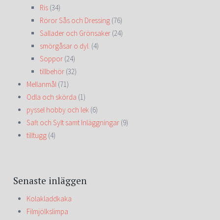
Ris
(34)
Röror Sås och Dressing
(76)
Sallader och Grönsaker
(24)
smörgåsar o dyl.
(4)
Soppor
(24)
tillbehör
(32)
Mellanmål
(71)
Odla och skörda
(1)
pyssel hobby och lek
(6)
Saft och Sylt samt Inläggningar
(9)
tilltugg
(4)
Senaste inläggen
Kolakladdkaka
Filmjölkslimpa