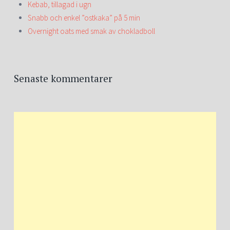
Kebab, tillagad i ugn
Snabb och enkel ”ostkaka” på 5 min
Overnight oats med smak av chokladboll
Senaste kommentarer