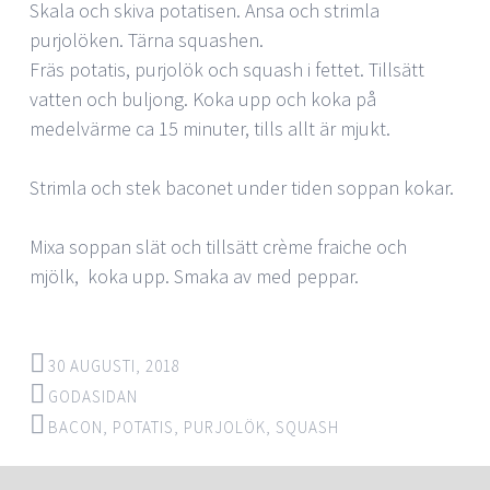
Skala och skiva potatisen. Ansa och strimla
purjolöken. Tärna squashen.
Fräs potatis, purjolök och squash i fettet. Tillsätt
vatten och buljong. Koka upp och koka på
medelvärme ca 15 minuter, tills allt är mjukt.
Strimla och stek baconet under tiden soppan kokar.
Mixa soppan slät och tillsätt crème fraiche och
mjölk, koka upp. Smaka av med peppar.
30 AUGUSTI, 2018
GODASIDAN
BACON
,
POTATIS
,
PURJOLÖK
,
SQUASH