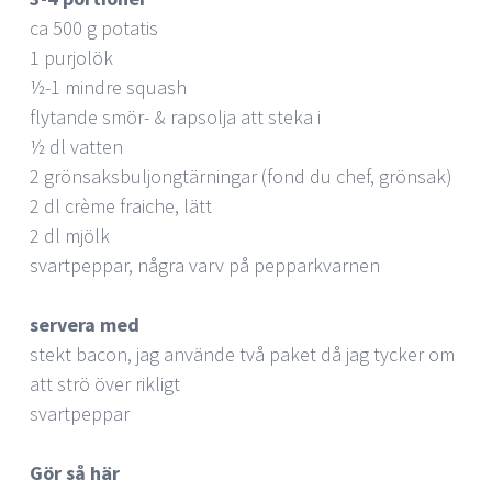
ca 500 g potatis
1 purjolök
½-1 mindre squash
flytande smör- & rapsolja att steka i
½ dl vatten
2 grönsaksbuljongtärningar (fond du chef, grönsak)
2 dl crème fraiche, lätt
2 dl mjölk
svartpeppar, några varv på pepparkvarnen
servera med
stekt bacon, jag använde två paket då jag tycker om
att strö över rikligt
svartpeppar
Gör så här