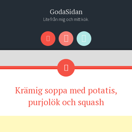
GodaSidan
Lite från mig och mitt kök.
Menu
Widgets
Search
Krämig soppa med potatis,
purjolök och squash