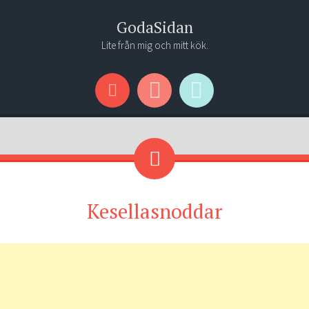
GodaSidan
Lite från mig och mitt kök.
Menu
Widgets
Search
Kesellasnoddar