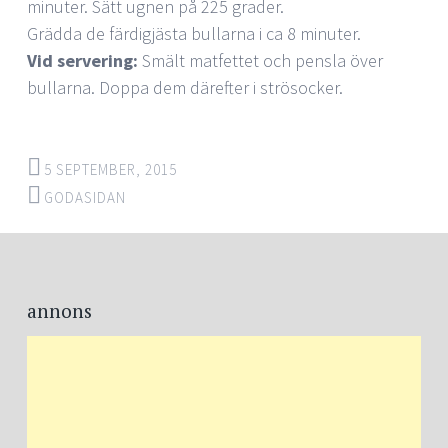
minuter. Sätt ugnen på 225 grader.
Grädda de färdigjästa bullarna i ca 8 minuter.
Vid servering:
Smält matfettet och pensla över
bullarna. Doppa dem därefter i strösocker.
5 SEPTEMBER, 2015
GODASIDAN
Post
←
→
navigation
annons