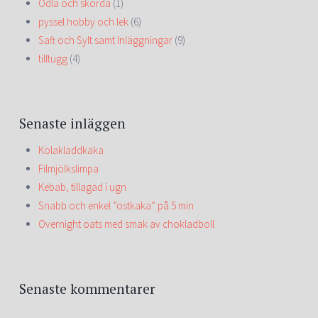
Odla och skörda
(1)
pyssel hobby och lek
(6)
Saft och Sylt samt Inläggningar
(9)
tilltugg
(4)
Senaste inläggen
Kolakladdkaka
Filmjölkslimpa
Kebab, tillagad i ugn
Snabb och enkel ”ostkaka” på 5 min
Overnight oats med smak av chokladboll
Senaste kommentarer