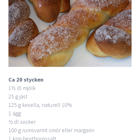
Ca 20 stycken
1½ dl mjölk
25 g jäst
125 g kesella, naturell 10%
1 ägg
½ dl socker
100 g rumsvarmt smör eller margarin
1 krm hjorthornssalt