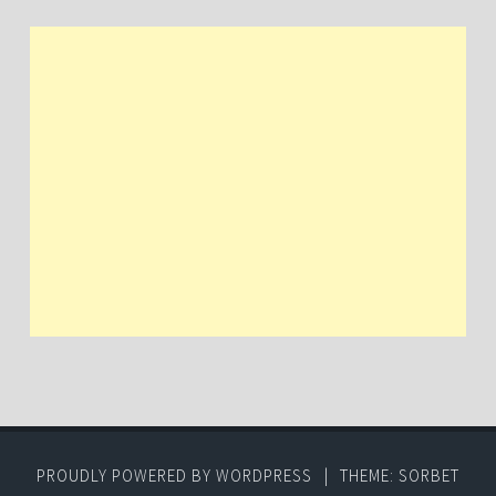
PROUDLY POWERED BY WORDPRESS
|
THEME: SORBET