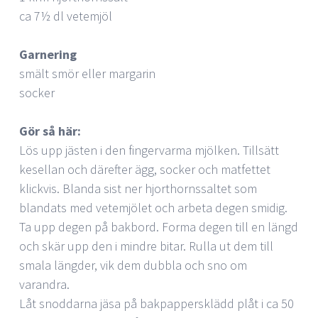
ca 7½ dl vetemjöl
Garnering
smält smör eller margarin
socker
Gör så här:
Lös upp jästen i den fingervarma mjölken. Tillsätt
kesellan och därefter ägg, socker och matfettet
klickvis. Blanda sist ner hjorthornssaltet som
blandats med vetemjölet och arbeta degen smidig.
Ta upp degen på bakbord. Forma degen till en längd
och skär upp den i mindre bitar. Rulla ut dem till
smala längder, vik dem dubbla och sno om
varandra.
Låt snoddarna jäsa på bakpappersklädd plåt i ca 50