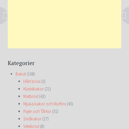
Kategorier
Bakat
(168)
Hårt bröd
(3)
Kladdkakor
(21)
Matbröd
(42)
Mjuka kakor och Muffins
(45)
Pajer och Tårtor
(31)
Småkakor
(27)
Vetebröd
(8)