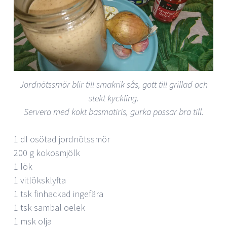
Jordnötssmör blir till smakrik sås, gott till grillad och
stekt kyckling.
Servera med kokt basmatiris, gurka passar bra till.
1 dl osötad jordnötssmör
200 g kokosmjölk
1 lök
1 vitlöksklyfta
1 tsk finhackad ingefära
1 tsk sambal oelek
1 msk olja