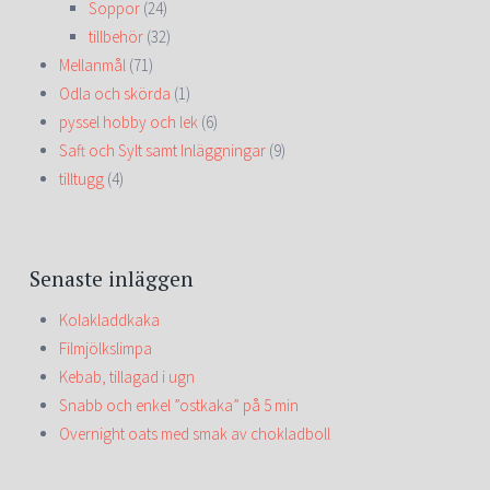
Soppor
(24)
tillbehör
(32)
Mellanmål
(71)
Odla och skörda
(1)
pyssel hobby och lek
(6)
Saft och Sylt samt Inläggningar
(9)
tilltugg
(4)
Senaste inläggen
Kolakladdkaka
Filmjölkslimpa
Kebab, tillagad i ugn
Snabb och enkel ”ostkaka” på 5 min
Overnight oats med smak av chokladboll