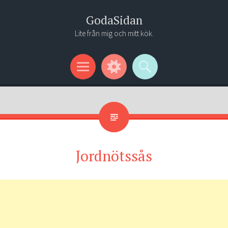
GodaSidan
Lite från mig och mitt kök.
Menu
Widgets
Search
Jordnötssås