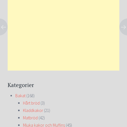
Kategorier
Bakat
(168)
Hårt bröd
(3)
Kladdkakor
(21)
Matbröd
(42)
Mjuka kakor och Muffins
(45)