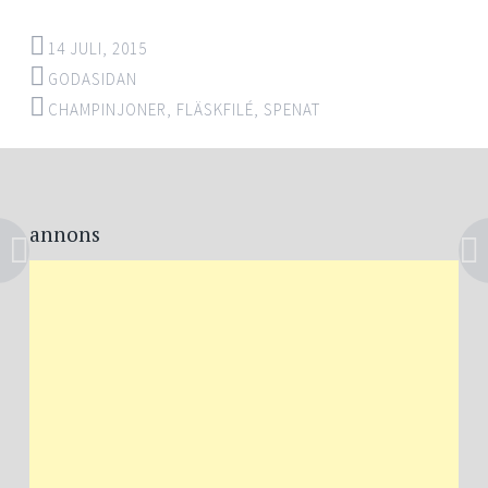
14 JULI, 2015
GODASIDAN
CHAMPINJONER
,
FLÄSKFILÉ
,
SPENAT
Post
←
→
navigation
annons