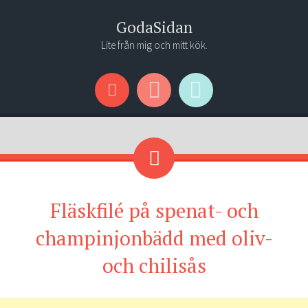
GodaSidan
Lite från mig och mitt kök.
Menu
Widgets
Search
Fläskfilé på spenat- och
champinjonbädd med oliv-
och chilisås