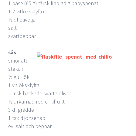
1 påse (65 g) färsk finbladig babyspenat
1-2 vitlöksklyftor
½ dl olivolja
salt
svartpeppar
sås
smör att
steka i
½ gul lök
1 vitlöksklyfta
2 msk hackade svarta oliver
½ urkärnad röd chilifrukt
3 dl grädde
1 tsk dijonsenap
ev. salt och peppar