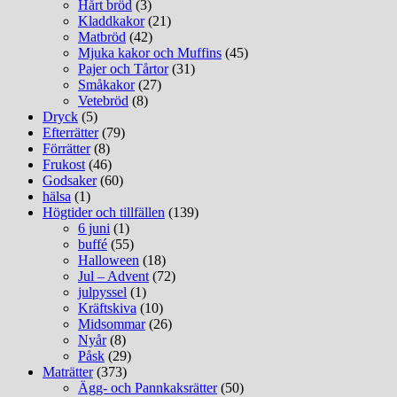
Hårt bröd
(3)
Kladdkakor
(21)
Matbröd
(42)
Mjuka kakor och Muffins
(45)
Pajer och Tårtor
(31)
Småkakor
(27)
Vetebröd
(8)
Dryck
(5)
Efterrätter
(79)
Förrätter
(8)
Frukost
(46)
Godsaker
(60)
hälsa
(1)
Högtider och tillfällen
(139)
6 juni
(1)
buffé
(55)
Halloween
(18)
Jul – Advent
(72)
julpyssel
(1)
Kräftskiva
(10)
Midsommar
(26)
Nyår
(8)
Påsk
(29)
Maträtter
(373)
Ägg- och Pannkaksrätter
(50)