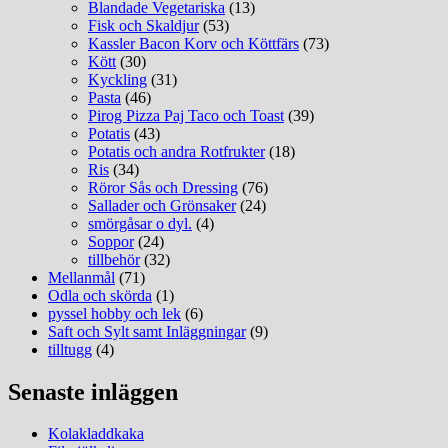
Blandade Vegetariska
(13)
Fisk och Skaldjur
(53)
Kassler Bacon Korv och Köttfärs
(73)
Kött
(30)
Kyckling
(31)
Pasta
(46)
Pirog Pizza Paj Taco och Toast
(39)
Potatis
(43)
Potatis och andra Rotfrukter
(18)
Ris
(34)
Röror Sås och Dressing
(76)
Sallader och Grönsaker
(24)
smörgåsar o dyl.
(4)
Soppor
(24)
tillbehör
(32)
Mellanmål
(71)
Odla och skörda
(1)
pyssel hobby och lek
(6)
Saft och Sylt samt Inläggningar
(9)
tilltugg
(4)
Senaste inläggen
Kolakladdkaka