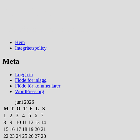
GodaSidan
Lite från mig och mitt kök.
Menu
Widgets
Search
Skip
Hem
to
Integritetspolicy
content
Meta
Logga in
Flöde för inlägg
Flöde för kommentarer
WordPress.org
juni 2026
M
T
O
T
F
L
S
1
2
3
4
5
6
7
8
9
10
11
12
13
14
15
16
17
18
19
20
21
22
23
24
25
26
27
28