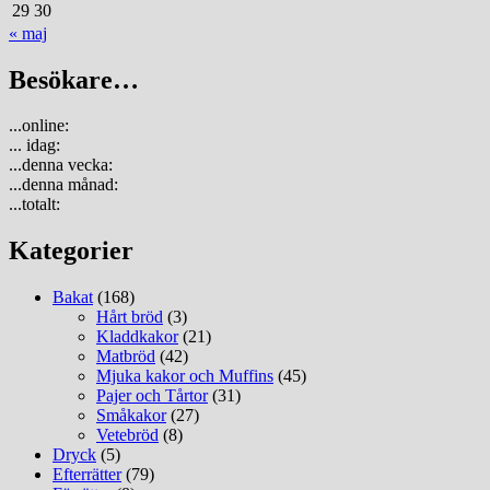
29
30
« maj
Besökare…
...online:
... idag:
...denna vecka:
...denna månad:
...totalt:
Kategorier
Bakat
(168)
Hårt bröd
(3)
Kladdkakor
(21)
Matbröd
(42)
Mjuka kakor och Muffins
(45)
Pajer och Tårtor
(31)
Småkakor
(27)
Vetebröd
(8)
Dryck
(5)
Efterrätter
(79)