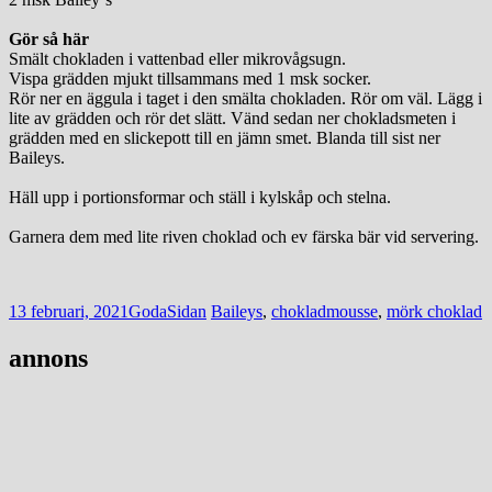
Gör så här
Smält chokladen i vattenbad eller mikrovågsugn.
Vispa grädden mjukt tillsammans med 1 msk socker.
Rör ner en äggula i taget i den smälta chokladen. Rör om väl. Lägg i
lite av grädden och rör det slätt. Vänd sedan ner chokladsmeten i
grädden med en slickepott till en jämn smet. Blanda till sist ner
Baileys.
Häll upp i portionsformar och ställ i kylskåp och stelna.
Garnera dem med lite riven choklad och ev färska bär vid servering.
13 februari, 2021
GodaSidan
Baileys
,
chokladmousse
,
mörk choklad
Post
←
→
annons
navigation