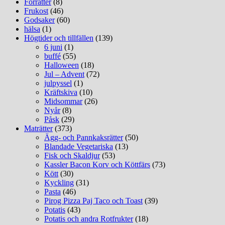
Förrätter
(8)
Frukost
(46)
Godsaker
(60)
hälsa
(1)
Högtider och tillfällen
(139)
6 juni
(1)
buffé
(55)
Halloween
(18)
Jul – Advent
(72)
julpyssel
(1)
Kräftskiva
(10)
Midsommar
(26)
Nyår
(8)
Påsk
(29)
Maträtter
(373)
Ägg- och Pannkaksrätter
(50)
Blandade Vegetariska
(13)
Fisk och Skaldjur
(53)
Kassler Bacon Korv och Köttfärs
(73)
Kött
(30)
Kyckling
(31)
Pasta
(46)
Pirog Pizza Paj Taco och Toast
(39)
Potatis
(43)
Potatis och andra Rotfrukter
(18)