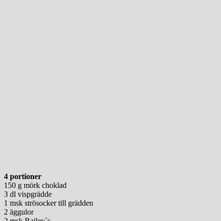
4 portioner
150 g mörk choklad
3 dl vispgrädde
1 msk strösocker till grädden
2 äggulor
2 msk Bailey´s