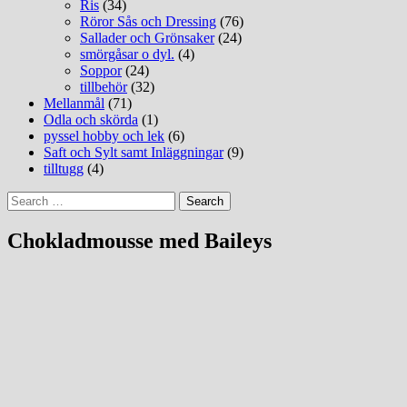
Ris
(34)
Röror Sås och Dressing
(76)
Sallader och Grönsaker
(24)
smörgåsar o dyl.
(4)
Soppor
(24)
tillbehör
(32)
Mellanmål
(71)
Odla och skörda
(1)
pyssel hobby och lek
(6)
Saft och Sylt samt Inläggningar
(9)
tilltugg
(4)
Search
for:
Chokladmousse med Baileys