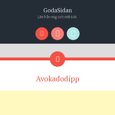
GodaSidan
Lite från mig och mitt kök.
Menu
Widgets
Search
Avokadodipp