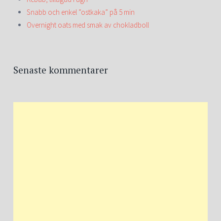
Snabb och enkel ”ostkaka” på 5 min
Overnight oats med smak av chokladboll
Senaste kommentarer