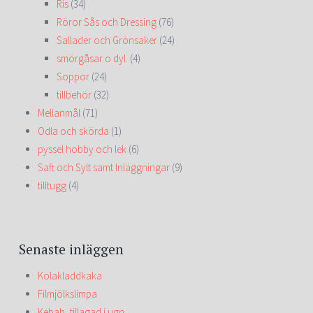
Ris
(34)
Röror Sås och Dressing
(76)
Sallader och Grönsaker
(24)
smörgåsar o dyl.
(4)
Soppor
(24)
tillbehör
(32)
Mellanmål
(71)
Odla och skörda
(1)
pyssel hobby och lek
(6)
Saft och Sylt samt Inläggningar
(9)
tilltugg
(4)
Senaste inläggen
Kolakladdkaka
Filmjölkslimpa
Kebab, tillagad i ugn