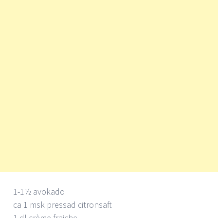
1-1½ avokado
ca 1 msk pressad citronsaft
1 dl crème fraiche