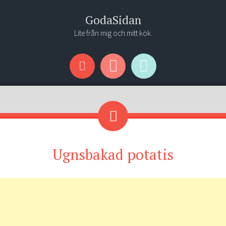
GodaSidan
Lite från mig och mitt kök.
Menu
Widgets
Search
Ugnsbakad potatis