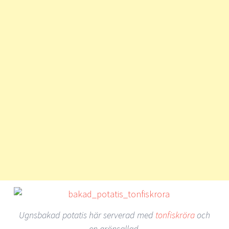
Ugnsbakad potatis här serverad med
tonfiskröra
och
en grönsallad.