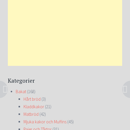
Kategorier
Bakat
(168)
Hårt bröd
(3)
Kladdkakor
(21)
Matbröd
(42)
Mjuka kakor och Muffins
(45)
Pajer och Tårtor
(31)