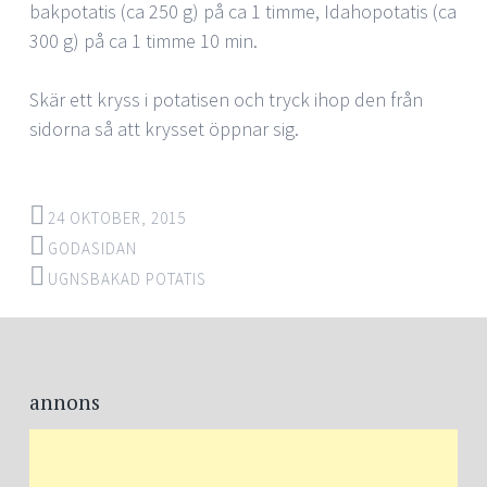
bakpotatis (ca 250 g) på ca 1 timme, Idahopotatis (ca
300 g) på ca 1 timme 10 min.
Skär ett kryss i potatisen och tryck ihop den från
sidorna så att krysset öppnar sig.
24 OKTOBER, 2015
GODASIDAN
UGNSBAKAD POTATIS
Post
←
→
navigation
annons