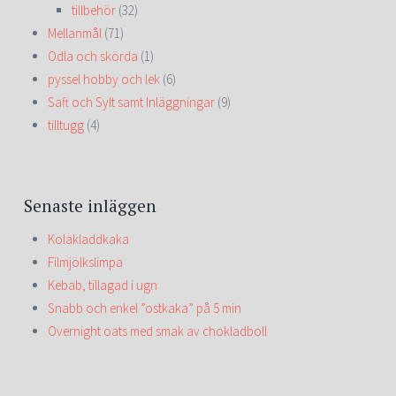
tillbehör
(32)
Mellanmål
(71)
Odla och skörda
(1)
pyssel hobby och lek
(6)
Saft och Sylt samt Inläggningar
(9)
tilltugg
(4)
Senaste inläggen
Kolakladdkaka
Filmjölkslimpa
Kebab, tillagad i ugn
Snabb och enkel ”ostkaka” på 5 min
Overnight oats med smak av chokladboll