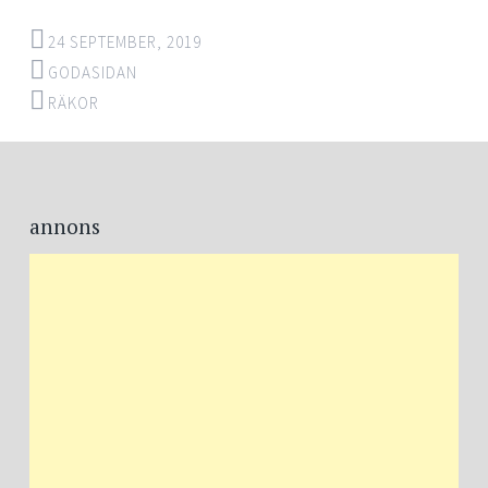
24 SEPTEMBER, 2019
GODASIDAN
RÄKOR
Post
←
→
navigation
annons