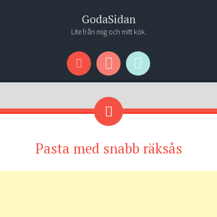
GodaSidan
Lite från mig och mitt kök.
Menu
Widgets
Search
Pasta med snabb räksås