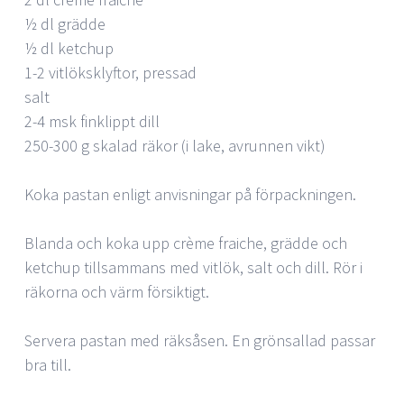
½ dl grädde
½ dl ketchup
1-2 vitlöksklyftor, pressad
salt
2-4 msk finklippt dill
250-300 g skalad räkor (i lake, avrunnen vikt)
Koka pastan enligt anvisningar på förpackningen.
Blanda och koka upp crème fraiche, grädde och
ketchup tillsammans med vitlök, salt och dill. Rör i
räkorna och värm försiktigt.
Servera pastan med räksåsen. En grönsallad passar
bra till.