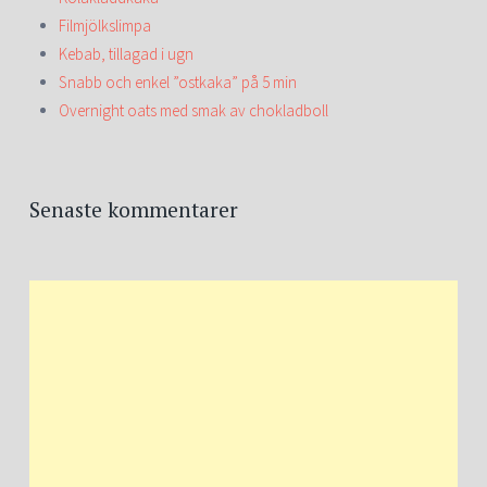
Filmjölkslimpa
Kebab, tillagad i ugn
Snabb och enkel ”ostkaka” på 5 min
Overnight oats med smak av chokladboll
Senaste kommentarer