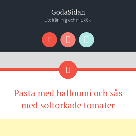
GodaSidan
Lite från mig och mitt kök.
Menu
Widgets
Search
Pasta med halloumi och sås
med soltorkade tomater