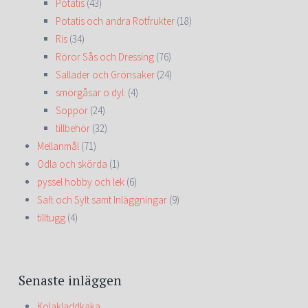
Potatis
(43)
Potatis och andra Rotfrukter
(18)
Ris
(34)
Röror Sås och Dressing
(76)
Sallader och Grönsaker
(24)
smörgåsar o dyl.
(4)
Soppor
(24)
tillbehör
(32)
Mellanmål
(71)
Odla och skörda
(1)
pyssel hobby och lek
(6)
Saft och Sylt samt Inläggningar
(9)
tilltugg
(4)
Senaste inläggen
Kolakladdkaka