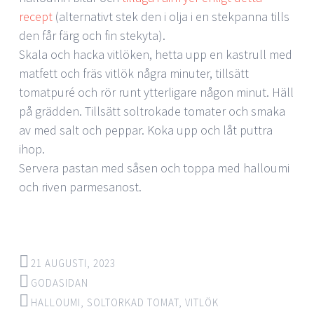
recept
(alternativt stek den i olja i en stekpanna tills
den får färg och fin stekyta).
Skala och hacka vitlöken, hetta upp en kastrull med
matfett och fräs vitlök några minuter, tillsätt
tomatpuré och rör runt ytterligare någon minut. Häll
på grädden. Tillsätt soltrokade tomater och smaka
av med salt och peppar. Koka upp och låt puttra
ihop.
Servera pastan med såsen och toppa med halloumi
och riven parmesanost.
21 AUGUSTI, 2023
GODASIDAN
HALLOUMI
,
SOLTORKAD TOMAT
,
VITLÖK