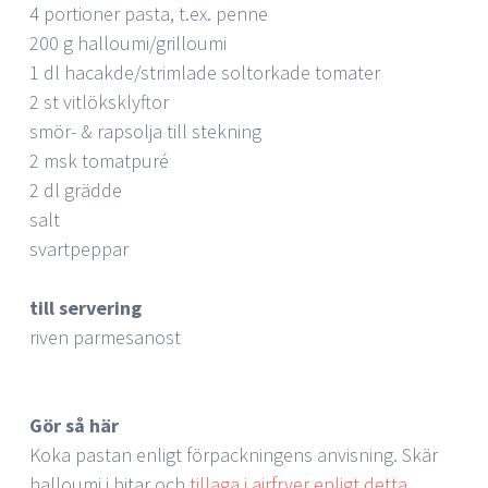
4 portioner pasta, t.ex. penne
200 g halloumi/grilloumi
1 dl hacakde/strimlade soltorkade tomater
2 st vitlöksklyftor
smör- & rapsolja till stekning
2 msk tomatpuré
2 dl grädde
salt
svartpeppar
till servering
riven parmesanost
Gör så här
Koka pastan enligt förpackningens anvisning. Skär
halloumi i bitar och
tillaga i airfryer enligt detta