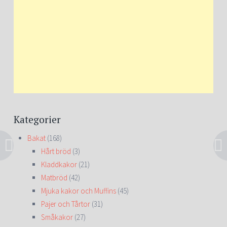
Kategorier
Bakat
(168)
Hårt bröd
(3)
Kladdkakor
(21)
Matbröd
(42)
Mjuka kakor och Muffins
(45)
Pajer och Tårtor
(31)
Småkakor
(27)