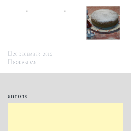
20 DECEMBER, 2015
GODASIDAN
Post
←
→
navigation
annons