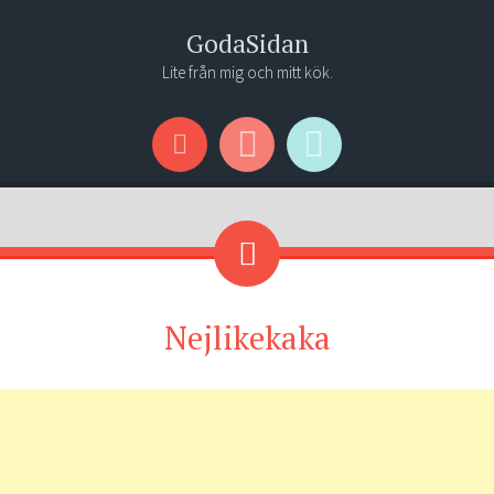
GodaSidan
Lite från mig och mitt kök.
Menu
Widgets
Search
Nejlikekaka