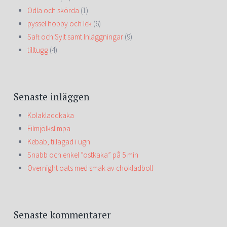
Odla och skörda
(1)
pyssel hobby och lek
(6)
Saft och Sylt samt Inläggningar
(9)
tilltugg
(4)
Senaste inläggen
Kolakladdkaka
Filmjölkslimpa
Kebab, tillagad i ugn
Snabb och enkel ”ostkaka” på 5 min
Overnight oats med smak av chokladboll
Senaste kommentarer