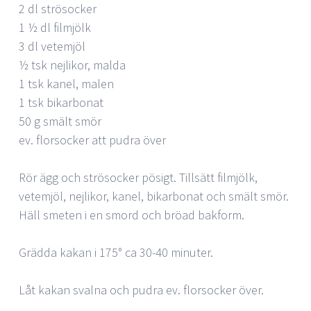
2 dl strösocker
1 ½ dl filmjölk
3 dl vetemjöl
½ tsk nejlikor, malda
1 tsk kanel, malen
1 tsk bikarbonat
50 g smält smör
ev. florsocker att pudra över
Rör ägg och strösocker pösigt. Tillsätt filmjölk,
vetemjöl, nejlikor, kanel, bikarbonat och smält smör.
Häll smeten i en smord och bröad bakform.
Grädda kakan i 175° ca 30-40 minuter.
Låt kakan svalna och pudra ev. florsocker över.