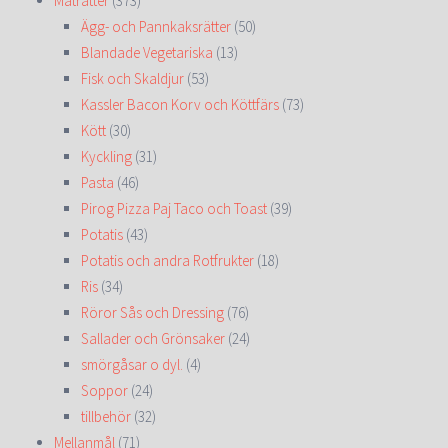
Maträtter
(373)
Ägg- och Pannkaksrätter
(50)
Blandade Vegetariska
(13)
Fisk och Skaldjur
(53)
Kassler Bacon Korv och Köttfärs
(73)
Kött
(30)
Kyckling
(31)
Pasta
(46)
Pirog Pizza Paj Taco och Toast
(39)
Potatis
(43)
Potatis och andra Rotfrukter
(18)
Ris
(34)
Röror Sås och Dressing
(76)
Sallader och Grönsaker
(24)
smörgåsar o dyl.
(4)
Soppor
(24)
tillbehör
(32)
Mellanmål
(71)