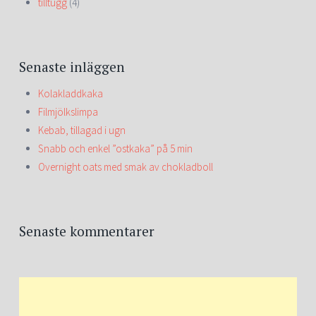
tilltugg
(4)
Senaste inläggen
Kolakladdkaka
Filmjölkslimpa
Kebab, tillagad i ugn
Snabb och enkel ”ostkaka” på 5 min
Overnight oats med smak av chokladboll
Senaste kommentarer