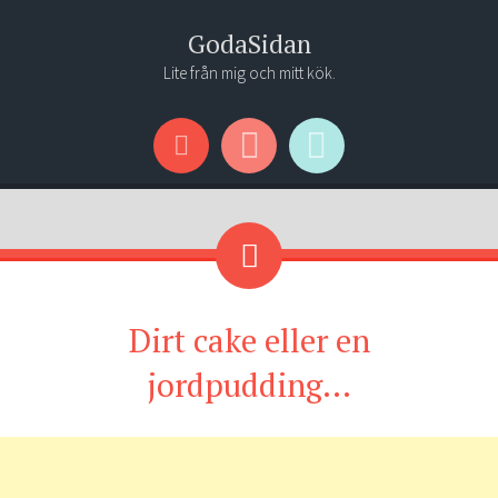
GodaSidan
Lite från mig och mitt kök.
Menu
Widgets
Search
Dirt cake eller en
jordpudding…