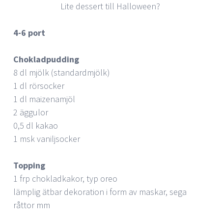
Lite dessert till Halloween?
4-6 port
Chokladpudding
8 dl mjölk (standardmjölk)
1 dl rörsocker
1 dl maizenamjöl
2 äggulor
0,5 dl kakao
1 msk vaniljsocker
Topping
1 frp chokladkakor, typ oreo
lämplig ätbar dekoration i form av maskar, sega
råttor mm