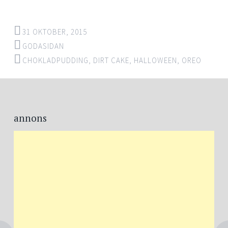
31 OKTOBER, 2015
GODASIDAN
CHOKLADPUDDING
,
DIRT CAKE
,
HALLOWEEN
,
OREO
Post
←
→
navigation
annons